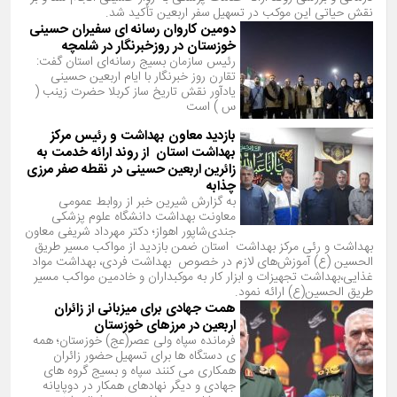
نقش حیاتی این موکب در تسهیل سفر اربعین تأکید شد.
دومین کاروان رسانه ای سفیران حسینی
خوزستان در روزخبرنگار در شلمچه
رئیس سازمان بسیج رسانه‌ای استان گفت:
تقارن روز خبرنگار با ایام اربعین حسینی
یادآور نقش تاریخ ساز کربلا حضرت زینب (
س ) است
بازدید معاون بهداشت و رئیس مرکز
بهداشت استان از روند ارائه خدمت به
زائرین اربعین حسینی در نقطه صفر مرزی
چذابه
به گزارش شیرین خبر از روابط عمومی
معاونت بهداشت دانشگاه علوم پزشکی
جندی‌شاپور اهواز؛ دکتر مهرداد شریفی معاون
بهداشت و رئی مرکز بهداشت استان ضمن بازدید از مواکب مسیر طریق
الحسین (ع) آموزش‌های لازم در خصوص بهداشت فردی، بهداشت مواد
غذایی،بهداشت تجهیزات و ابزار کار به موکبداران و خادمین مواکب مسیر
طریق الحسین(ع) ارائه نمود.
همت جهادی برای میزبانی از زائران
اربعین در مرزهای خوزستان
فرمانده سپاه ولی عصر(عج) خوزستان؛ همه
ی دستگاه ها برای تسهیل حضور زائران
همکاری می کنند سپاه و بسیج گروه های
جهادی و دیگر نهادهای همکار در دوپایانه