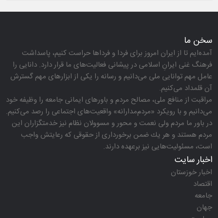
سخن ما
آمده‌ایم تا از ایران امروز برای فردا و فرداها حراست كنیم، پاسداشت
فرهنگ غنی ایرانِ اسلامی در پیشانی فعالیت‌های ما قرار دارد. دانایی را
عامل مهم توانایی ملی می‌دانیم و رسانه را یكی از ابزارهای مهم گسترش
آن قلمداد می‌كنیم.
مراقبت از منافع ملی، مصالح مردم و باورهای ایمانی جامعه را وظیفه خود
می‌دانیم و با رویكرد «مردم‌مدارانه‌» واقعیت‌های اجتماعی را رصد می‌كنیم.
در باور ما مردم ولی نعمت و محور و مسوولان نظام نیز خدمتگزاران این
مردم هستند و هر یك ضمن برخورداری از حقوقی كه رعایتش واجب
است، مسئولیت‌هایی نیز برعهده دارند.
اخبار سایت
اخبار خوزستان
اقتصاد
جامعه
جهان