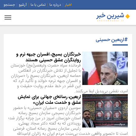
اخبار
درباره ما
تماس با ما
آرشیو
جستجو
#اربعین حسینی
خبرنگاران بسیج، افسران جبهه نرم و
روایتگران عشق حسینی هستند
فرمانده سپاه حضرت ولیعصر(عج) خوزستان
با تجلیل از تلاش خبرنگاران در انعکاس
حماسه اربعین، خبرنگاران بسیج را «سربازان
و افسران جبهه نرم» خواند و تأکید کرد که
این قشر در خط مقدم روایت حقیقت و
امید، نقشی بی‌بدیل ایفا می‌کنند.
اربعین، رسانه‌ای جهانی برای نمایش
عشق و خدمت ملت ایران»
سومین اردوی «سفیران حسینی» با حضور
خبرنگاران بسیجی سازمان بسیج رسانه
استان خوزستان امروز در مرز چزابه برگزار شد؛
رویدادی که به گفته دکتر سجاد یهمئی،
رئیس سازمان بسیج رسانه استان، فرصتی
است تا «تصویر واقعی خدمت بی‌منت مردم ایران به زائران اباعبدالله