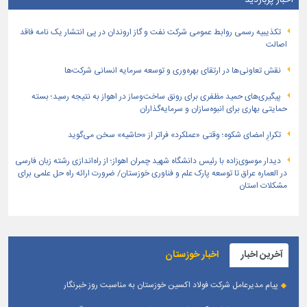
اخبار پربازدید
تكذیبیه رسمی روابط عمومی شركت نفت و گاز اروندان در پی انتشار یک نامه فاقد
اصالت
نقش تعاونی‌ها در ارتقای بهره‌وری و توسعه سرمایه انسانی شرکت‌ها
پیگیری‌های حمید مظفری برای رونق ساخت‌وساز در اهواز به نتیجه رسید؛ بسته
حمایتی بهاری برای انبوه‌سازان و سرمایه‌گذاران
تکرارِ امضای شکوه؛ وقتی «عملکرد» فراتر از «حاشیه» سخن می‌گوید
دیدار موسوی‌زاده با رئیس دانشگاه شهید چمران اهواز؛ از راه‌اندازی رشته زبان فارسی
در العماره عراق تا توسعه پارک علم و فناوری خوزستان/ ضرورت ارائه راه حل علمی برای
مشکلات استان
آخرین اخبار
اخبار خوزستان
پیام مدیرعامل شرکت فولاد اکسین خوزستان به مناسبت روز خبرنگار