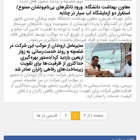
مهم شلمچه و چذابه حضور فعال دارند.
معاون بهداشت دانشگاه: ورود تانکرهای بی‌نام‌ونشان ممنوع/
استقرار دو آزمایشگاه آب سیار در چذابه
دکتر مهرداد شریفی، معاون بهداشت دانشگاه علوم پزشکی جندی شاپور
اهواز در گفت‌وگو با وب‌دا خوزستان، از ممنوعیت ورود تانکرهای غیرمجاز
آب به شهرک مواکب خبر داد و گفت: با توجه به اهمیت تامین آب سالم و
بهداشتی برای زائران اربعین، از توزیع آب به مواکب توسط تانکرهای فاقد
برچسب تایید شده و افراد غیرمجاز به‌شدت جلوگیری می‌شود.
مدیرعامل اروندان از موكب این شركت در
شلمچه و روند خدمت‌رسانی به زوار
اربعین بازدید كرد/دستور بهره‌گیری
حداكثری از ظرفیت‌ها برای تقویت
زیرساخت‌های رفاهی زائران صادر شد
مدیرعامل شرکت نفت و گاز اروندان با حضور
در موکب این شرکت در مرز شلمچه، ضمن
بررسی روند خدمت‌رسانی به زائران اربعین، دستور بهره‌گیری حداکثری از
ظرفیت‌های شرکت برای تقویت زیرساخت‌های رفاهی زائران و ارتقای
کیفیت خدمات را صادر کرد.
صفحه 1 از 2
1
2
قدیمی تر ها