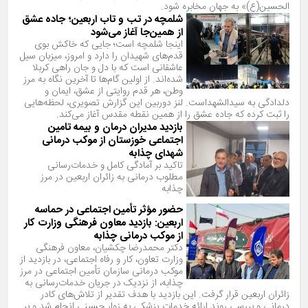
الحسین(ع)» به جهان مخابره شود.
شلمچه در تب و تاب اربعین؛ جاده عشق
از همین‌جا آغاز می‌شود
اینجا شلمچه است؛ جایی که خاکش بوی
قدم‌های شهیدان را دارد و امروز، میزبان سیل
عاشقانی است که با دل و جان راهی کربلا
شده‌اند. از اولین گام‌ها تا آخرین نگاه به مرز
وطن، هر قدم روایتی از عشق، ایمان و
دلدادگی به سیدالشهداست. لنز دوربین این گزارش تصویری، لحظه‌هایی
را ثبت کرده که جاده عشق را از همین نقطه مقدس آغاز می‌کند.
بازدید مدیران درمان و بیمه تامین
اجتماعی خوزستان از موکب درمانی
شهدای چذابه
تاکید بر آمادگی کامل و خدمات‌رسانی
مطلوب درمانی به زائران اربعین در مرز
چذابه
حضور مؤثر تأمین اجتماعی در حماسه
اربعین: بازدید معاون فرهنگی وزارت کار
از موکب درمانی چذابه
دکتر محمدرضا چکشیان، معاون فرهنگی
وزارت تعاون، کار و رفاه اجتماعی، در بازدید از
موکب درمانی سازمان تأمین اجتماعی در مرز
چذابه، از نزدیک در جریان خدمات‌رسانی به
زائران اربعین قرار گرفت. این بازدید با هدف تقدیر از تلاش‌های کادر
درمانی و بررسی روند ارائه خدمات پزشکی به زوار حسینی انجام شد و بر