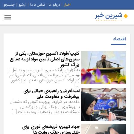
اخبار
درباره ما
تماس با ما
آرشیو
جستجو
اقتصاد
کلیپ/فولاد اکسین خوزستان، یکی از
ستون‌های اصلی تأمین مواد اولیه صنایع
بزرگ کشور
به گزارش پایگاه خبری شیرین خبر و به نقل از
#تیم_شهید_ابوالفضل_فتحی،افتخار می‌کنیم
که فولاد اکسین خوزستان نه تنها نیاز کشور
[…]
امیدآفرینی: راهبردی حیاتی برای
پیشرفت و مقاومت ملی
مقدمه: در شرایط پیچیده کنونی که دشمنان
با بهره‌گیری از جنگ روانی و بزرگنمایی
مشکلات، به دنبال تضعیف روحیه ملت […]
جهاد تبیین؛ فریضه‌ای فوری برای
خنثی‌سازی جنگ روایت‌ها