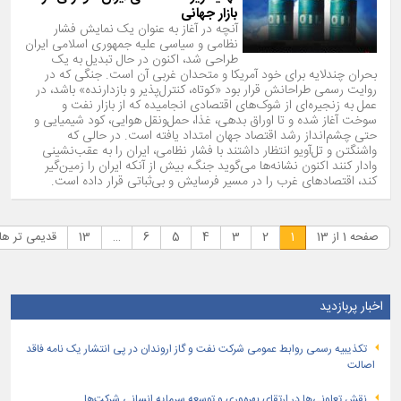
بازار جهانی
آنچه در آغاز به ‌عنوان یک نمایش فشار
نظامی و سیاسی علیه جمهوری اسلامی ایران
طراحی شد، اکنون در حال تبدیل به یک
بحران چندلایه برای خود آمریکا و متحدان غربی آن است. جنگی که در
روایت رسمی طراحانش قرار بود «کوتاه، کنترل‌پذیر و بازدارنده» باشد، در
عمل به زنجیره‌ای از شوک‌های اقتصادی انجامیده که از بازار نفت و
سوخت آغاز شده و تا اوراق بدهی، غذا، حمل‌ونقل هوایی، کود شیمیایی و
حتی چشم‌انداز رشد اقتصاد جهان امتداد یافته است. در حالی‌ که
واشنگتن و تل‌آویو انتظار داشتند با فشار نظامی، ایران را به عقب‌نشینی
وادار کنند اکنون نشانه‌ها می‌گوید جنگ، بیش از آنکه ایران را زمین‌گیر
کند، اقتصادهای غرب را در مسیر فرسایش و بی‌ثباتی قرار داده است.
صفحه 1 از 13
1
2
3
4
5
6
…
13
قدیمی تر ها
اخبار پربازدید
تكذیبیه رسمی روابط عمومی شركت نفت و گاز اروندان در پی انتشار یک نامه فاقد
اصالت
نقش تعاونی‌ها در ارتقای بهره‌وری و توسعه سرمایه انسانی شرکت‌ها