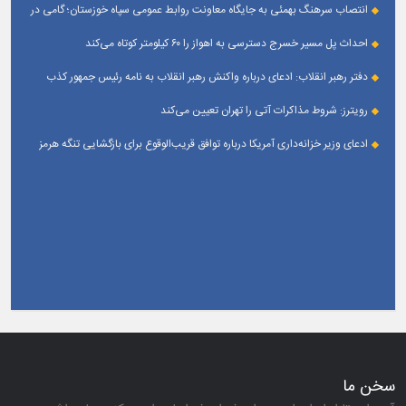
انتصاب سرهنگ بهمئی به جایگاه معاونت روابط عمومی سپاه خوزستان؛ گامی در
جهت تقویت و تعامل با رسانه‌ های استان
احداث پل مسیر خسرج دسترسی به اهواز را ۶۰ کیلومتر کوتاه می‌کند
دفتر رهبر انقلاب: ادعای درباره واکنش رهبر انقلاب به نامه رئیس جمهور کذب
است
رویترز: شروط مذاکرات آتی را تهران تعیین می‌کند
ادعای وزیر خزانه‌داری آمریکا درباره توافق قریب‌الوقوع برای بازگشایی تنگه هرمز
خن ما