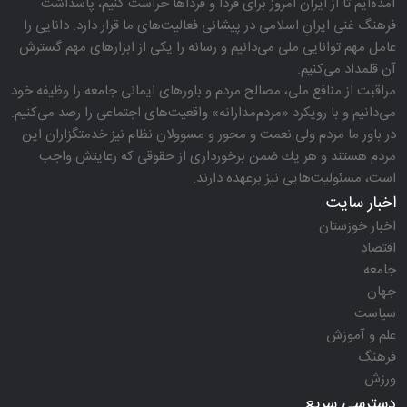
مده‌ایم تا از ایران امروز برای فردا و فرداها حراست كنیم، پاسداشت
رهنگ غنی ایرانِ اسلامی در پیشانی فعالیت‌های ما قرار دارد. دانایی را
امل مهم توانایی ملی می‌دانیم و رسانه را یكی از ابزارهای مهم گسترش
ن قلمداد می‌كنیم.
راقبت از منافع ملی، مصالح مردم و باورهای ایمانی جامعه را وظیفه خود
ی‌دانیم و با رویكرد «مردم‌مدارانه‌» واقعیت‌های اجتماعی را رصد می‌كنیم.
ر باور ما مردم ولی نعمت و محور و مسوولان نظام نیز خدمتگزاران این
ردم هستند و هر یك ضمن برخورداری از حقوقی كه رعایتش واجب
ست، مسئولیت‌هایی نیز برعهده دارند.
خبار سایت
خبار خوزستان
قتصاد
امعه
هان
یاست
لم و آموزش
رهنگ
رزش
سترسی سریع