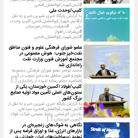
#تیم_شهید_ابوالفضل_فتحی
کلیپ/وحدت ملی
به گزارش پایگاه خبری شیرین خبر و به نقل
از#تیم_شهید_ابوالفضل_فتحی کلیپ وحدت
ملی #حقیقت_رسانه_خوزستان
#پیشرفت_اهواز
#تیم_شهید_ابوالفضل_فتحی
عضو شورای فرهنگی علوم و فنون مناطق
نفت‌خیز جنوب: هوش مصنوعی در
مجتمع آموزش فنون وزارت نفت
راه‌اندازی شد
محمد نواصر عضو شورای فرهنگی مجموعه
علوم و فنون مناطق نفت‌خیز جنوب در آیین
افتتاحیه «جام رسانه امید» از راه‌اندازی […]
کلیپ/فولاد اکسین خوزستان، یکی از
ستون‌های اصلی تأمین مواد اولیه صنایع
بزرگ کشور
به گزارش پایگاه خبری شیرین خبر و به نقل از
#تیم_شهید_ابوالفضل_فتحی، سیدعلی
بلادیان کارشناس روابط عمومی شرکت فولاد
اکسین خوزستان، […]
نگاهی به شوک‌های زنجیره‌ای در
بازارهای انرژی، غذا و اوراق قرضه پس از
تهدید زیرساخت‌های ایران خودزنی در