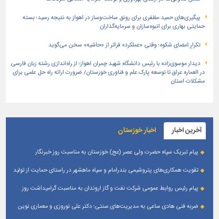
پیگیری‌های حمید مظفری برای رونق ساخت‌وساز در اهواز به نتیجه رسید؛ بسته
حمایتی بهاری برای انبوه‌سازان و سرمایه‌گذاران
تکرارِ امضای شکوه؛ وقتی «عملکرد» فراتر از «حاشیه» سخن می‌گوید
دیدار موسوی‌زاده با رئیس دانشگاه شهید چمران اهواز؛ از راه‌اندازی رشته زبان فارسی
در العماره عراق تا توسعه پارک علم و فناوری خوزستان/ ضرورت ارائه راه حل علمی برای
مشکلات استان
آخرین اخبار
اخبار خوزستان
پیام تبریک سپاه حضرت ولی عصر (عج) خوزستان به مناسبت روز خبرنگار
تقویت همکاری‌های پتروشیمی بندرامام و سپاه ماهشهر در راستای حمایت از تولید
پایدار
پیام رئیس روابط عمومی شركت نفت و گاز اروندان به مناسبت گرامیداشت روز
خبرنگار
ضربه فنی هادی ساعی به مدیریت‌های سنتی؛ دکتر علی نوروزی و معماری نوین
قله‌های تکواندو