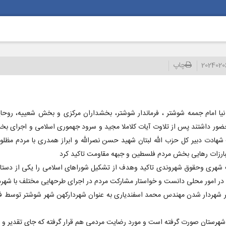
2024020
چاپ
ا امام جممه شوشتر ، فرماندار شوشتر، بخشداران مرکزی و بخش شعییه، روحا
حضور داشتند پس از تلاوت آیات کلاملا مجید و سرود جهموری اسلامی و اجرای ب
 دبیر کل حزب الله لبتان شهید حسن نصرالله و ابراز همدری با مردم مظلوم و 
بارزات رهایی بخش مردم فلسطین و جبهه مقاومت تاکید کرد
هری وحقوق شهروندی تاکید وهدف از تشکیل شوراهای اسلامی را یکی از دستاور
ارت در امور محلی دانست و خواستار مشارکت مردم در اجرای طرحهایی مختلف با شهر
 بر شهردار شدن مهندس محمد اسفندیاری به عنوان شهردارکهن شهر شوشتر توسط ف
شهرستان صورت گرفته است و مورد رضایت مردمی هم قرار گرفته که جای تقدیر و ت