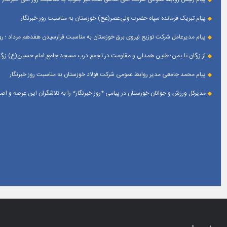
پیام تبریک فرمانده سپاه حضرت ولی‌عصر(عج) خوزستان به مناسبت روز خبرنگار
پیام مدیرعامل شرکت توزیع نیروی برق خوزستان به مناسبت فرارسیدن هفدهم مرداد ؛ روز
از زرگان تا یمن؛ طنین همدلی و مقاومت در تجمع درب مسجد جامع امام حسین(ع) زرگان
پیام محمد جامعی مدیر روابط عمومی شرکت فولاد خوزستان به مناسبت روز خبرنگار
مدیرکل ورزش و جوانان خوزستان در پیامی *روز خبرنگار* را به تلاشگران این عرصه و 