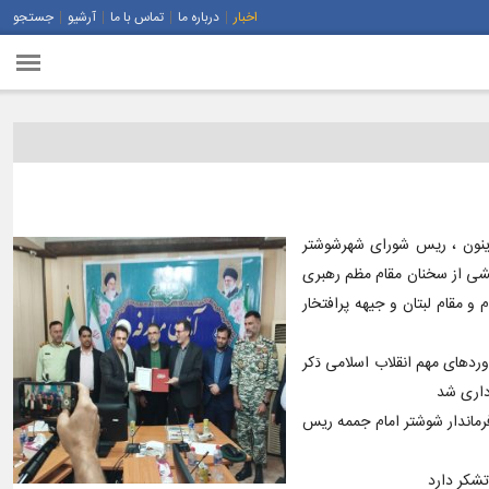
اخبار
درباره ما
تماس با ما
آرشیو
جستجو
ینون ، ريس شورای شهرشوشتر
خشی از سخنان مقام مظم رهبری
مقام لبتان و جیهه پرافتخار
دهای مهم انقلاب اسلامی ڌکر
داری شد
رماندار شوشتر امام جممه ریس
شکر دارد