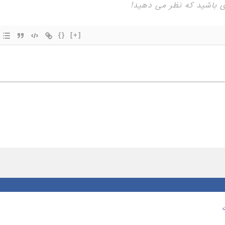
{}
[+]