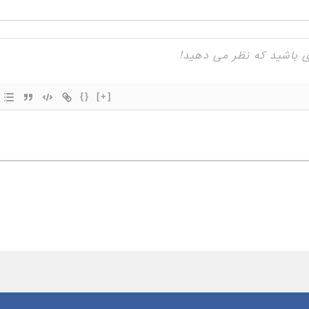
{}
[+]