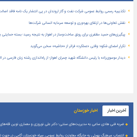
تكذیبیه رسمی روابط عمومی شركت نفت و گاز اروندان در پی انتشار یک نامه فاقد اصالت
نقش تعاونی‌ها در ارتقای بهره‌وری و توسعه سرمایه انسانی شرکت‌ها
پیگیری‌های حمید مظفری برای رونق ساخت‌وساز در اهواز به نتیجه رسید؛ بسته حمایتی بهار
تکرارِ امضای شکوه؛ وقتی «عملکرد» فراتر از «حاشیه» سخن می‌گوید
دیدار موسوی‌زاده با رئیس دانشگاه شهید چمران اهواز؛ از راه‌اندازی رشته زبان فارسی در 
آخرین اخبار
اخبار خوزستان
ضربه فنی هادی ساعی به مدیریت‌های سنتی؛ دکتر علی نوروزی و معماری نوین قله‌های 
انتصاب سرهنگ بهمئی به جایگاه معاونت روابط عمومی سپاه خوزستان؛ گامی در جهت تقو