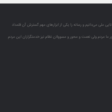
انایی ملی می‌دانیم و رسانه را یكی از ابزارهای مهم گسترش آن قلمداد
باور ما مردم ولی نعمت و محور و مسوولان نظام نیز خدمتگزاران این مردم