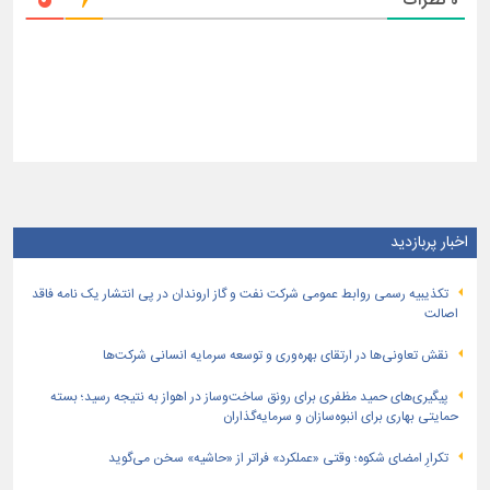
0
نظرات
اخبار پربازدید
تكذیبیه رسمی روابط عمومی شركت نفت و گاز اروندان در پی انتشار یک نامه فاقد
اصالت
نقش تعاونی‌ها در ارتقای بهره‌وری و توسعه سرمایه انسانی شرکت‌ها
پیگیری‌های حمید مظفری برای رونق ساخت‌وساز در اهواز به نتیجه رسید؛ بسته
حمایتی بهاری برای انبوه‌سازان و سرمایه‌گذاران
تکرارِ امضای شکوه؛ وقتی «عملکرد» فراتر از «حاشیه» سخن می‌گوید