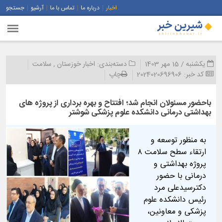
اخبار
درباره ما
تماس با ما
آرشیو
جستجو
یکشنبه / 15 مهر 1403
دسته‌بندی:
اخبار خوزستان
,
سلامت
کد خبر:
2024020696906
چاپ
باحضور مسئولان انجام شد؛ افتتاح و بهره برداری از پروژه های
بهداشتی درمانی دانشکده علوم پزشکی شوشتر
به منظور توسعه و
ارتقاء سطح سلامت ۸
پروژه بهداشتی و
درمانی با حضور
دکترسیدعلی مرد
رئیس دانشکده علوم
پزشکی و معاونین،