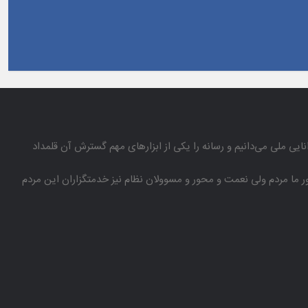
انایی ملی می‌دانیم و رسانه را یكی از ابزارهای مهم گسترش آن قلمداد
باور ما مردم ولی نعمت و محور و مسوولان نظام نیز خدمتگزاران این مردم