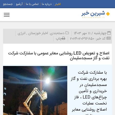
اخبار
درباره ما
تماس با ما
آرشیو
جستجو
چهارشنبه / 11 مهر 1403
دسته‌بندی:
اخبار خوزستان
,
انرژی
کد خبر:
2024020696850
چاپ
اصلاح و تعویض LED روشنایی معابر عمومی با مشارکت شرکت
نفت و گاز مسجدسلیمان
با مشارکت شرکت
بهره برداری نفت و گاز
مسجدسلیمان در
خریداری و تأمین
چراغ‌های LED ، فاز
نخست عملیات
اصلاح روشنایی معابر