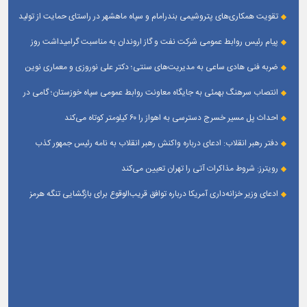
تقویت همکاری‌های پتروشیمی بندرامام و سپاه ماهشهر در راستای حمایت از تولید
پایدار
پیام رئیس روابط عمومی شركت نفت و گاز اروندان به مناسبت گرامیداشت روز
خبرنگار
ضربه فنی هادی ساعی به مدیریت‌های سنتی؛ دکتر علی نوروزی و معماری نوین
قله‌های تکواندو
انتصاب سرهنگ بهمئی به جایگاه معاونت روابط عمومی سپاه خوزستان؛ گامی در
جهت تقویت و تعامل با رسانه‌ های استان
احداث پل مسیر خسرج دسترسی به اهواز را ۶۰ کیلومتر کوتاه می‌کند
دفتر رهبر انقلاب: ادعای درباره واکنش رهبر انقلاب به نامه رئیس جمهور کذب
است
رویترز: شروط مذاکرات آتی را تهران تعیین می‌کند
ادعای وزیر خزانه‌داری آمریکا درباره توافق قریب‌الوقوع برای بازگشایی تنگه هرمز