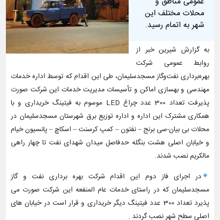
عمومی مناطق و
محلات مختلف این
شهر به اتمام رسید.
به گزارش شیرین خبر از
روابط عمومی شرکت
بهره‌برداری نفت‌و‌گاز مسجدسلیمان، طی این اقدام که توسط اداره خدمات
مهندسی و بهسازی اماکن و تأسیسات مدیریت خدمات این شرکت صورت
پذیرفت تعداد 300 عدد چراغ LED موسوم به فیتینگ خریداری و با
همکاری مشترک این اداره و اداره توزیع برق شهرستان مسجدسلیمان در
محلات بی بیان-سی برنج – نفتون – کمپ کرسنت – اسکاچ – پانسیون خیام
و خیابان اصلی هشت بنگله حدفاصل میدان شهدای نفت تا چهار راهی
مالکریم نصب شدند.
در اجرای فاز دوم این اقدام شرکت بهره برداری نفت و گاز
مسجدسلیمان که در راستای خدمات عام المنفعه این شرکت صورت می
پذیرد تعداد 300 عدد فیتینگ دیگر خریداری و قرار است در خیابان های
اصلی سطح شهر نصب گردند .