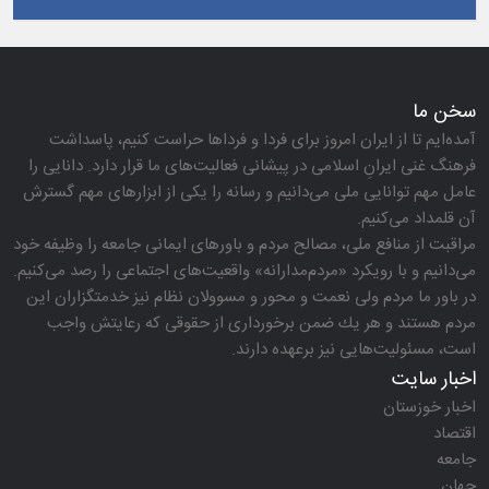
سخن ما
آمده‌ایم تا از ایران امروز برای فردا و فرداها حراست كنیم، پاسداشت
فرهنگ غنی ایرانِ اسلامی در پیشانی فعالیت‌های ما قرار دارد. دانایی را
عامل مهم توانایی ملی می‌دانیم و رسانه را یكی از ابزارهای مهم گسترش
آن قلمداد می‌كنیم.
مراقبت از منافع ملی، مصالح مردم و باورهای ایمانی جامعه را وظیفه خود
می‌دانیم و با رویكرد «مردم‌مدارانه‌» واقعیت‌های اجتماعی را رصد می‌كنیم.
در باور ما مردم ولی نعمت و محور و مسوولان نظام نیز خدمتگزاران این
مردم هستند و هر یك ضمن برخورداری از حقوقی كه رعایتش واجب
است، مسئولیت‌هایی نیز برعهده دارند.
اخبار سایت
اخبار خوزستان
اقتصاد
جامعه
جهان