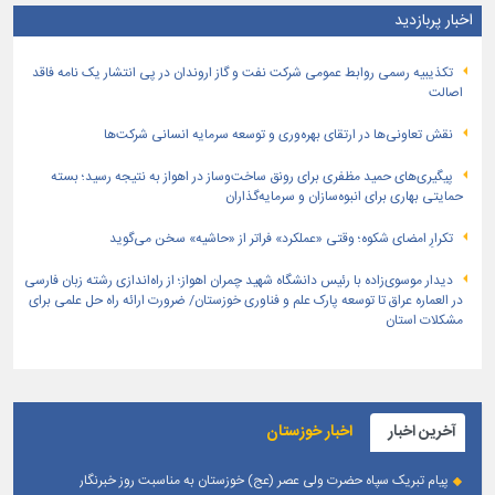
اخبار پربازدید
تكذیبیه رسمی روابط عمومی شركت نفت و گاز اروندان در پی انتشار یک نامه فاقد
اصالت
نقش تعاونی‌ها در ارتقای بهره‌وری و توسعه سرمایه انسانی شرکت‌ها
پیگیری‌های حمید مظفری برای رونق ساخت‌وساز در اهواز به نتیجه رسید؛ بسته
حمایتی بهاری برای انبوه‌سازان و سرمایه‌گذاران
تکرارِ امضای شکوه؛ وقتی «عملکرد» فراتر از «حاشیه» سخن می‌گوید
دیدار موسوی‌زاده با رئیس دانشگاه شهید چمران اهواز؛ از راه‌اندازی رشته زبان فارسی
در العماره عراق تا توسعه پارک علم و فناوری خوزستان/ ضرورت ارائه راه حل علمی برای
مشکلات استان
آخرین اخبار
اخبار خوزستان
پیام تبریک سپاه حضرت ولی عصر (عج) خوزستان به مناسبت روز خبرنگار