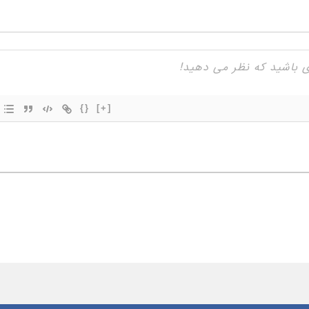
{}
[+]