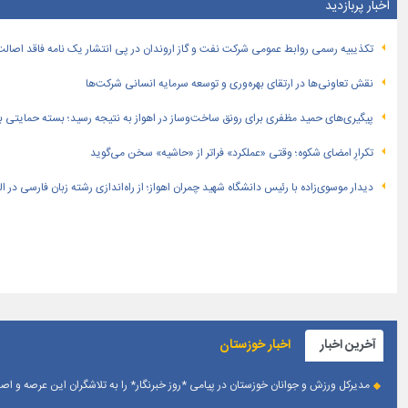
اخبار پربازدید
تكذیبیه رسمی روابط عمومی شركت نفت و گاز اروندان در پی انتشار یک نامه فاقد اصالت
نقش تعاونی‌ها در ارتقای بهره‌وری و توسعه سرمایه انسانی شرکت‌ها
پیگیری‌های حمید مظفری برای رونق ساخت‌وساز در اهواز به نتیجه رسید؛ بسته حمایتی بهار
تکرارِ امضای شکوه؛ وقتی «عملکرد» فراتر از «حاشیه» سخن می‌گوید
دیدار موسوی‌زاده با رئیس دانشگاه شهید چمران اهواز؛ از راه‌اندازی رشته زبان فارسی در 
آخرین اخبار
اخبار خوزستان
مدیرکل ورزش و جوانان خوزستان در پیامی *روز خبرنگار* را به تلاشگران این عرصه و 