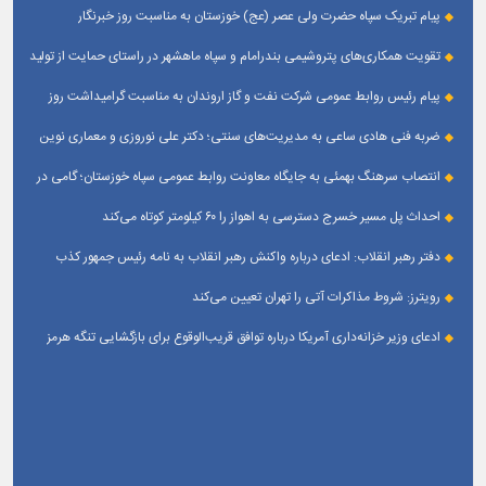
پیام تبریک سپاه حضرت ولی عصر (عج) خوزستان به مناسبت روز خبرنگار
تقویت همکاری‌های پتروشیمی بندرامام و سپاه ماهشهر در راستای حمایت از تولید
پایدار
پیام رئیس روابط عمومی شركت نفت و گاز اروندان به مناسبت گرامیداشت روز
خبرنگار
ضربه فنی هادی ساعی به مدیریت‌های سنتی؛ دکتر علی نوروزی و معماری نوین
قله‌های تکواندو
انتصاب سرهنگ بهمئی به جایگاه معاونت روابط عمومی سپاه خوزستان؛ گامی در
جهت تقویت و تعامل با رسانه‌ های استان
احداث پل مسیر خسرج دسترسی به اهواز را ۶۰ کیلومتر کوتاه می‌کند
دفتر رهبر انقلاب: ادعای درباره واکنش رهبر انقلاب به نامه رئیس جمهور کذب
است
رویترز: شروط مذاکرات آتی را تهران تعیین می‌کند
ادعای وزیر خزانه‌داری آمریکا درباره توافق قریب‌الوقوع برای بازگشایی تنگه هرمز