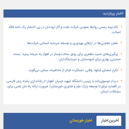
اخبار پربازدید
تكذیبیه رسمی روابط عمومی شركت نفت و گاز اروندان در پی انتشار یک نامه فاقد
اصالت
نقش تعاونی‌ها در ارتقای بهره‌وری و توسعه سرمایه انسانی شرکت‌ها
پیگیری‌های حمید مظفری برای رونق ساخت‌وساز در اهواز به نتیجه رسید؛ بسته
حمایتی بهاری برای انبوه‌سازان و سرمایه‌گذاران
تکرارِ امضای شکوه؛ وقتی «عملکرد» فراتر از «حاشیه» سخن می‌گوید
دیدار موسوی‌زاده با رئیس دانشگاه شهید چمران اهواز؛ از راه‌اندازی رشته زبان فارسی
در العماره عراق تا توسعه پارک علم و فناوری خوزستان/ ضرورت ارائه راه حل علمی برای
مشکلات استان
آخرین اخبار
اخبار خوزستان