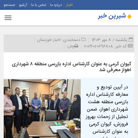
اخبار
درباره ما
تماس با ما
آرشیو
جستجو
یکشنبه / 8 مهر 1403
دسته‌بندی:
اخبار خوزستان
کد خبر:
2024020696808
چاپ
کیوان کرمی به عنوان کارشناس اداره بازرسی منطقه ۸ شهرداری
اهواز معرفی شد
در آیین تودیع و
معارفه کارشناس اداره
بازرسی منطقه هشت
شهرداری اهواز، ضمن
تجلیل از زحمات بهروز
فروزش، کیوان کرمی
به عنوان کارشناس