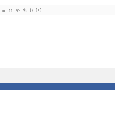
{}
[+]