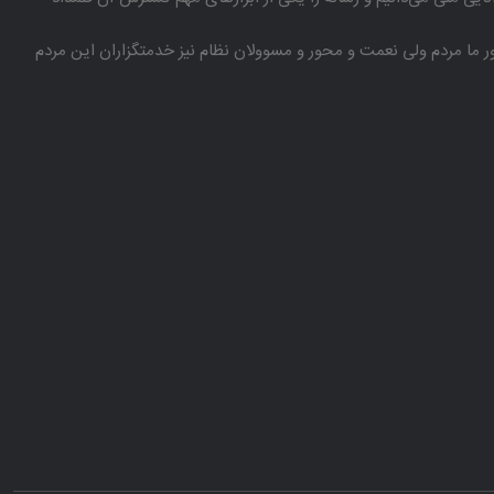
باور ما مردم ولی نعمت و محور و مسوولان نظام نیز خدمتگزاران این مردم