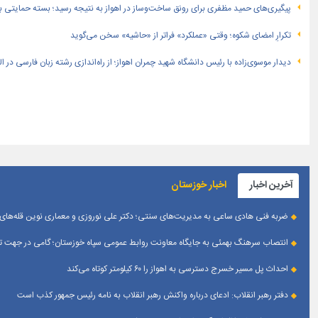
پیگیری‌های حمید مظفری برای رونق ساخت‌وساز در اهواز به نتیجه رسید؛ بسته حمایتی بهار
تکرارِ امضای شکوه؛ وقتی «عملکرد» فراتر از «حاشیه» سخن می‌گوید
دیدار موسوی‌زاده با رئیس دانشگاه شهید چمران اهواز؛ از راه‌اندازی رشته زبان فارسی در 
آخرین اخبار
اخبار خوزستان
ضربه فنی هادی ساعی به مدیریت‌های سنتی؛ دکتر علی نوروزی و معماری نوین قله‌های 
انتصاب سرهنگ بهمئی به جایگاه معاونت روابط عمومی سپاه خوزستان؛ گامی در جهت تقو
احداث پل مسیر خسرج دسترسی به اهواز را ۶۰ کیلومتر کوتاه می‌کند
دفتر رهبر انقلاب: ادعای درباره واکنش رهبر انقلاب به نامه رئیس جمهور کذب است