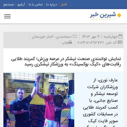
اخبار
درباره ما
تماس با ما
آرشیو
جستجو
چهارشنبه / 4 مهر 1403
دسته‌بندی:
اخبار خوزستان
کد خبر:
2024020696731
چاپ
نمایش توانمندی صنعت نیشکر در عرصه ورزش؛ کمربند طلایی
رقابت‌های «کیک بوکسینگ» به ورزشکار نیشکری رسید
عارف نوری، از
ورزشکاران شرکت
توسعه نیشکر و
صنایع جانبی، با
کسب کمربند طلایی
در مسابقات کشوری
سوپر فایت کیک