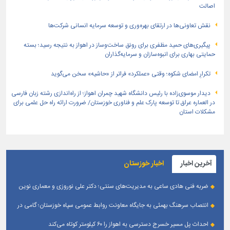
اصالت
نقش تعاونی‌ها در ارتقای بهره‌وری و توسعه سرمایه انسانی شرکت‌ها
پیگیری‌های حمید مظفری برای رونق ساخت‌وساز در اهواز به نتیجه رسید؛ بسته
حمایتی بهاری برای انبوه‌سازان و سرمایه‌گذاران
تکرارِ امضای شکوه؛ وقتی «عملکرد» فراتر از «حاشیه» سخن می‌گوید
دیدار موسوی‌زاده با رئیس دانشگاه شهید چمران اهواز؛ از راه‌اندازی رشته زبان فارسی
در العماره عراق تا توسعه پارک علم و فناوری خوزستان/ ضرورت ارائه راه حل علمی برای
مشکلات استان
آخرین اخبار
اخبار خوزستان
ضربه فنی هادی ساعی به مدیریت‌های سنتی؛ دکتر علی نوروزی و معماری نوین
قله‌های تکواندو
انتصاب سرهنگ بهمئی به جایگاه معاونت روابط عمومی سپاه خوزستان؛ گامی در
جهت تقویت و تعامل با رسانه‌ های استان
احداث پل مسیر خسرج دسترسی به اهواز را ۶۰ کیلومتر کوتاه می‌کند