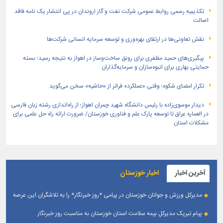
تكذیبیه رسمی روابط عمومی شركت نفت و گاز اروندان در پی انتشار یک نامه فاقد
اصالت
نقش تعاونی‌ها در ارتقای بهره‌وری و توسعه سرمایه انسانی شرکت‌ها
پیگیری‌های حمید مظفری برای رونق ساخت‌وساز در اهواز به نتیجه رسید؛ بسته
حمایتی بهاری برای انبوه‌سازان و سرمایه‌گذاران
تکرارِ امضای شکوه؛ وقتی «عملکرد» فراتر از «حاشیه» سخن می‌گوید
دیدار موسوی‌زاده با رئیس دانشگاه شهید چمران اهواز؛ از راه‌اندازی رشته زبان فارسی
در العماره عراق تا توسعه پارک علم و فناوری خوزستان/ ضرورت ارائه راه حل علمی برای
مشکلات استان
آخرین اخبار
اخبار خوزستان
مدیرکل ورزش و جوانان خوزستان در پیامی *روز خبرنگار* را به تلاشگران این عرصه
و اصحاب رسانه حوزه ورزش و جوانان تبریک گفت
پیام تبریک مدیرکل بیمه سلامت استان خوزستان به مناسبت روز خبرنگار