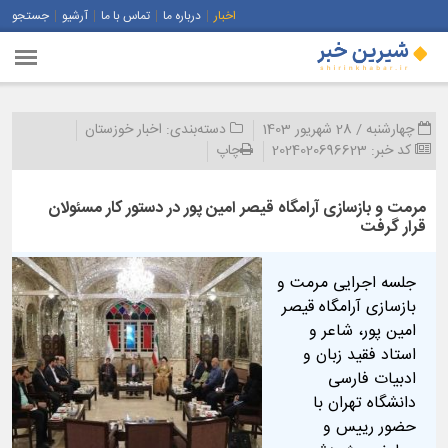
اخبار
درباره ما
تماس با ما
آرشیو
جستجو
چهارشنبه / 28 شهریور 1403
دسته‌بندی:
اخبار خوزستان
کد خبر:
2024020696623
چاپ
مرمت و بازسازی آرامگاه قیصر امین پور در دستور کار مسئولان
قرار گرفت
جلسه اجرایی مرمت و
بازسازی آرامگاه قیصر
امین پور، شاعر و
استاد فقید زبان و
ادبیات فارسی
دانشگاه تهران با
حضور رییس و