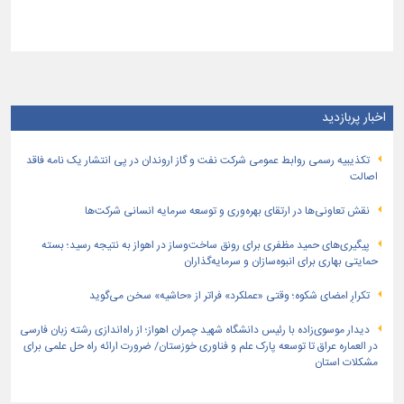
اخبار پربازدید
تكذیبیه رسمی روابط عمومی شركت نفت و گاز اروندان در پی انتشار یک نامه فاقد
اصالت
نقش تعاونی‌ها در ارتقای بهره‌وری و توسعه سرمایه انسانی شرکت‌ها
پیگیری‌های حمید مظفری برای رونق ساخت‌وساز در اهواز به نتیجه رسید؛ بسته
حمایتی بهاری برای انبوه‌سازان و سرمایه‌گذاران
تکرارِ امضای شکوه؛ وقتی «عملکرد» فراتر از «حاشیه» سخن می‌گوید
دیدار موسوی‌زاده با رئیس دانشگاه شهید چمران اهواز؛ از راه‌اندازی رشته زبان فارسی
در العماره عراق تا توسعه پارک علم و فناوری خوزستان/ ضرورت ارائه راه حل علمی برای
مشکلات استان