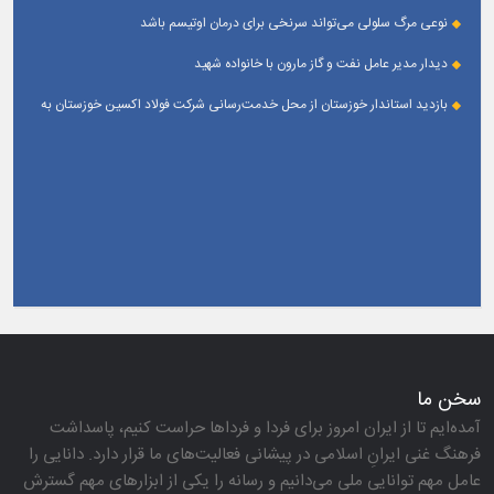
می‌دهند
نوعی مرگ سلولی می‌تواند سرنخی برای درمان اوتیسم باشد
دیدار مدیر عامل نفت و گاز مارون با خانواده شهید
بازدید استاندار خوزستان از محل خدمت‌رسانی شرکت فولاد اکسین خوزستان به
زائران اربعین حسینی
سخن ما
آمده‌ایم تا از ایران امروز برای فردا و فرداها حراست كنیم، پاسداشت
فرهنگ غنی ایرانِ اسلامی در پیشانی فعالیت‌های ما قرار دارد. دانایی را
عامل مهم توانایی ملی می‌دانیم و رسانه را یكی از ابزارهای مهم گسترش