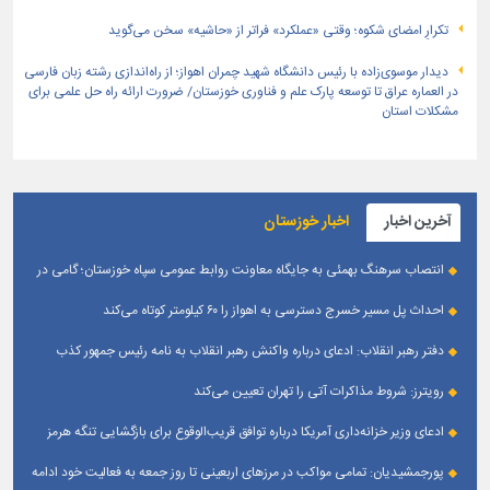
تکرارِ امضای شکوه؛ وقتی «عملکرد» فراتر از «حاشیه» سخن می‌گوید
دیدار موسوی‌زاده با رئیس دانشگاه شهید چمران اهواز؛ از راه‌اندازی رشته زبان فارسی
در العماره عراق تا توسعه پارک علم و فناوری خوزستان/ ضرورت ارائه راه حل علمی برای
مشکلات استان
آخرین اخبار
اخبار خوزستان
انتصاب سرهنگ بهمئی به جایگاه معاونت روابط عمومی سپاه خوزستان؛ گامی در
جهت تقویت و تعامل با رسانه‌ های استان
احداث پل مسیر خسرج دسترسی به اهواز را ۶۰ کیلومتر کوتاه می‌کند
دفتر رهبر انقلاب: ادعای درباره واکنش رهبر انقلاب به نامه رئیس جمهور کذب
است
رویترز: شروط مذاکرات آتی را تهران تعیین می‌کند
ادعای وزیر خزانه‌داری آمریکا درباره توافق قریب‌الوقوع برای بازگشایی تنگه هرمز
پورجمشیدیان: تمامی مواکب در مرزهای اربعینی تا روز جمعه به فعالیت خود ادامه