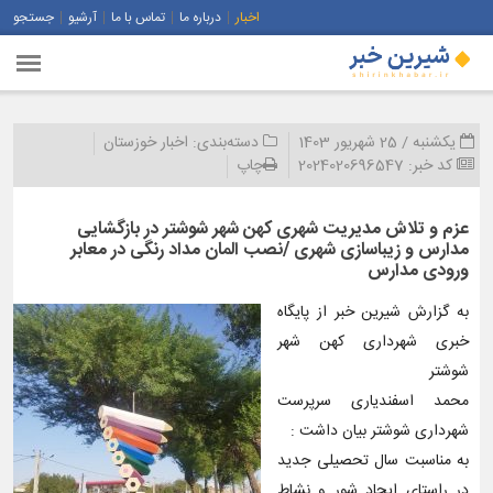
اخبار
درباره ما
تماس با ما
آرشیو
جستجو
یکشنبه / 25 شهریور 1403
دسته‌بندی:
اخبار خوزستان
کد خبر:
2024020696547
چاپ
عزم و تلاش مدیریت شهری کهن شهر شوشتر در بازگشایی
مدارس و زیباسازی شهری /نصب المان مداد رنگی در معابر
ورودی مدارس
به گزارش شیرین خبر از پایگاه
خبری شهرداری کهن شهر
شوشتر
محمد اسفندیاری سرپرست
شهرداری شوشتر بیان داشت :
به مناسبت سال تحصیلی جدید
در راستای ایجاد شور و نشاط