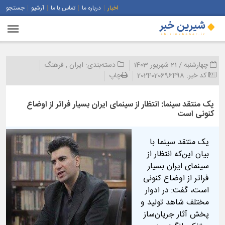
اخبار
درباره ما
تماس با ما
آرشیو
جستجو
چهارشنبه / 21 شهریور 1403
دسته‌بندی:
ایران
,
فرهنگ
کد خبر:
2024020696498
چاپ
یک منتقد سینما: انتظار از سینمای ایران بسیار فراتر از اوضاع
کنونی است
یک منتقد سینما با
بیان این‌که انتظار از
سینمای ایران بسیار
فراتر از اوضاع کنونی
است، گفت: در ادوار
مختلف شاهد تولید و
پخش آثار جریان‌ساز