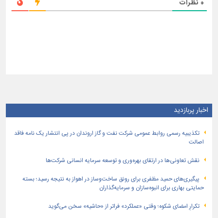
0
نظرات
اخبار پربازدید
تكذیبیه رسمی روابط عمومی شركت نفت و گاز اروندان در پی انتشار یک نامه فاقد
اصالت
نقش تعاونی‌ها در ارتقای بهره‌وری و توسعه سرمایه انسانی شرکت‌ها
پیگیری‌های حمید مظفری برای رونق ساخت‌وساز در اهواز به نتیجه رسید؛ بسته
حمایتی بهاری برای انبوه‌سازان و سرمایه‌گذاران
تکرارِ امضای شکوه؛ وقتی «عملکرد» فراتر از «حاشیه» سخن می‌گوید