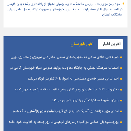
دیدار موسوی‌زاده با رئیس دانشگاه شهید چمران اهواز؛ از راه‌اندازی رشته زبان فارسی
در العماره عراق تا توسعه پارک علم و فناوری خوزستان/ ضرورت ارائه راه حل علمی برای
مشکلات استان
آخرین اخبار
اخبار خوزستان
ضربه فنی هادی ساعی به مدیریت‌های سنتی؛ دکتر علی نوروزی و معماری نوین
قله‌های تکواندو
انتصاب سرهنگ بهمئی به جایگاه معاونت روابط عمومی سپاه خوزستان؛ گامی در
جهت تقویت و تعامل با رسانه‌ های استان
احداث پل مسیر خسرج دسترسی به اهواز را ۶۰ کیلومتر کوتاه می‌کند
دفتر رهبر انقلاب: ادعای درباره واکنش رهبر انقلاب به نامه رئیس جمهور کذب
است
رویترز: شروط مذاکرات آتی را تهران تعیین می‌کند
ادعای وزیر خزانه‌داری آمریکا درباره توافق قریب‌الوقوع برای بازگشایی تنگه هرمز
پورجمشیدیان: تمامی مواکب در مرزهای اربعینی تا روز جمعه به فعالیت خود ادامه
می‌دهند