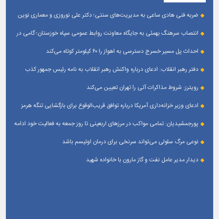
ضربه فنی هادی ساعی به مدیریت‌های سنتی؛ دکتر علی نوروزی و معماری نوین
قله‌های تکواندو
انتصاب سرهنگ بهمئی به جایگاه معاونت روابط عمومی سپاه خوزستان؛ گامی در
جهت تقویت و تعامل با رسانه‌ های استان
احداث پل مسیر خسرج دسترسی به اهواز را ۶۰ کیلومتر کوتاه می‌کند
دفتر رهبر انقلاب: ادعای درباره واکنش رهبر انقلاب به نامه رئیس جمهور کذب
است
رویترز: شروط مذاکرات آتی را تهران تعیین می‌کند
ادعای وزیر خزانه‌داری آمریکا درباره توافق قریب‌الوقوع برای بازگشایی تنگه هرمز
پورجمشیدیان: تمامی مواکب در مرزهای اربعینی تا روز جمعه به فعالیت خود ادامه
می‌دهند
نوعی مرگ سلولی می‌تواند سرنخی برای درمان اوتیسم باشد
دیدار مدیر عامل نفت و گاز مارون با خانواده شهید