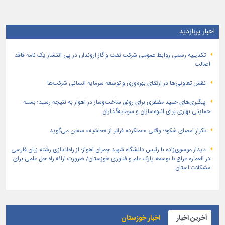
اخبار پربازدید
تكذیبیه رسمی روابط عمومی شركت نفت و گاز اروندان در پی انتشار یک نامه فاقد
اصالت
نقش تعاونی‌ها در ارتقای بهره‌وری و توسعه سرمایه انسانی شرکت‌ها
پیگیری‌های حمید مظفری برای رونق ساخت‌وساز در اهواز به نتیجه رسید؛ بسته
حمایتی بهاری برای انبوه‌سازان و سرمایه‌گذاران
تکرارِ امضای شکوه؛ وقتی «عملکرد» فراتر از «حاشیه» سخن می‌گوید
دیدار موسوی‌زاده با رئیس دانشگاه شهید چمران اهواز؛ از راه‌اندازی رشته زبان فارسی
در العماره عراق تا توسعه پارک علم و فناوری خوزستان/ ضرورت ارائه راه حل علمی برای
مشکلات استان
آخرین اخبار
اخبار خوزستان