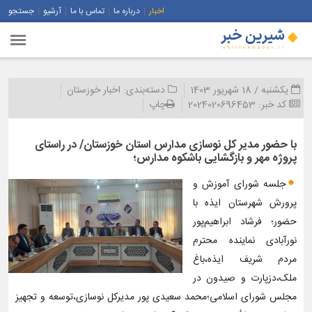
اخبار
درباره ما
تماس با ما
آرشیو
جستجو
یکشنبه / 18 شهریور 1403
دسته‌بندی:
اخبار خوزستان
کد خبر:
2024020696453
چاپ
با حضور مدیر کل نوسازی مدارس استان خوزستان/ در راستای
پروژه مهر و بازگشایی باشکوه مدارس؛
جلسه شورای آموزش و
پرورش شهرستان ایذه با
حضور؛ فرشاد ابراهیم‌پور
نورآبادی نماینده محترم
مردم شریف ایذه،باغ
ملک،دزپارت و صیدون در
مجلس شورای اسلامی؛محمد سعیدی پور مدیرکل نوسازی،توسعه و تجهیز