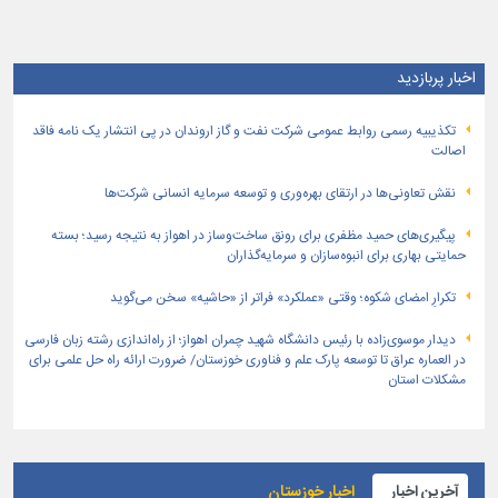
اخبار پربازدید
تكذیبیه رسمی روابط عمومی شركت نفت و گاز اروندان در پی انتشار یک نامه فاقد
اصالت
نقش تعاونی‌ها در ارتقای بهره‌وری و توسعه سرمایه انسانی شرکت‌ها
پیگیری‌های حمید مظفری برای رونق ساخت‌وساز در اهواز به نتیجه رسید؛ بسته
حمایتی بهاری برای انبوه‌سازان و سرمایه‌گذاران
تکرارِ امضای شکوه؛ وقتی «عملکرد» فراتر از «حاشیه» سخن می‌گوید
دیدار موسوی‌زاده با رئیس دانشگاه شهید چمران اهواز؛ از راه‌اندازی رشته زبان فارسی
در العماره عراق تا توسعه پارک علم و فناوری خوزستان/ ضرورت ارائه راه حل علمی برای
مشکلات استان
آخرین اخبار
اخبار خوزستان