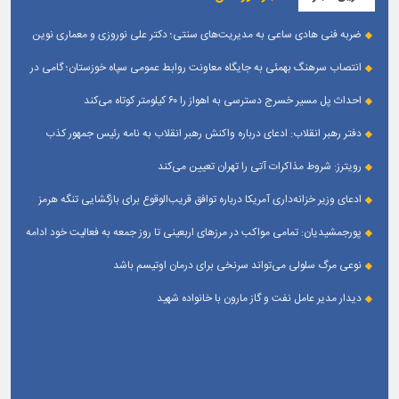
ضربه فنی هادی ساعی به مدیریت‌های سنتی؛ دکتر علی نوروزی و معماری نوین
قله‌های تکواندو
انتصاب سرهنگ بهمئی به جایگاه معاونت روابط عمومی سپاه خوزستان؛ گامی در
جهت تقویت و تعامل با رسانه‌ های استان
احداث پل مسیر خسرج دسترسی به اهواز را ۶۰ کیلومتر کوتاه می‌کند
دفتر رهبر انقلاب: ادعای درباره واکنش رهبر انقلاب به نامه رئیس جمهور کذب
است
رویترز: شروط مذاکرات آتی را تهران تعیین می‌کند
ادعای وزیر خزانه‌داری آمریکا درباره توافق قریب‌الوقوع برای بازگشایی تنگه هرمز
پورجمشیدیان: تمامی مواکب در مرزهای اربعینی تا روز جمعه به فعالیت خود ادامه
می‌دهند
نوعی مرگ سلولی می‌تواند سرنخی برای درمان اوتیسم باشد
دیدار مدیر عامل نفت و گاز مارون با خانواده شهید