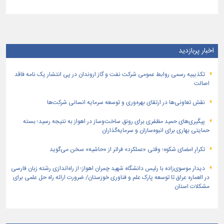
اخبار پربازدید
تكذیبیه رسمی روابط عمومی شركت نفت و گاز اروندان در پی انتشار یک نامه فاقد
اصالت
نقش تعاونی‌ها در ارتقای بهره‌وری و توسعه سرمایه انسانی شرکت‌ها
پیگیری‌های حمید مظفری برای رونق ساخت‌وساز در اهواز به نتیجه رسید؛ بسته
حمایتی بهاری برای انبوه‌سازان و سرمایه‌گذاران
تکرارِ امضای شکوه؛ وقتی «عملکرد» فراتر از «حاشیه» سخن می‌گوید
دیدار موسوی‌زاده با رئیس دانشگاه شهید چمران اهواز؛ از راه‌اندازی رشته زبان فارسی
در العماره عراق تا توسعه پارک علم و فناوری خوزستان/ ضرورت ارائه راه حل علمی برای
مشکلات استان