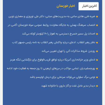
آخرین اخبار
اخبار خوزستان
ضربه فنی هادی ساعی به مدیریت‌های سنتی؛ دکتر علی نوروزی و معماری نوین
قله‌های تکواندو
انتصاب سرهنگ بهمئی به جایگاه معاونت روابط عمومی سپاه خوزستان؛ گامی در
جهت تقویت و تعامل با رسانه‌ های استان
احداث پل مسیر خسرج دسترسی به اهواز را ۶۰ کیلومتر کوتاه می‌کند
دفتر رهبر انقلاب: ادعای درباره واکنش رهبر انقلاب به نامه رئیس جمهور کذب
است
رویترز: شروط مذاکرات آتی را تهران تعیین می‌کند
ادعای وزیر خزانه‌داری آمریکا درباره توافق قریب‌الوقوع برای بازگشایی تنگه هرمز
پورجمشیدیان: تمامی مواکب در مرزهای اربعینی تا روز جمعه به فعالیت خود ادامه
می‌دهند
نوعی مرگ سلولی می‌تواند سرنخی برای درمان اوتیسم باشد
دیدار مدیر عامل نفت و گاز مارون با خانواده شهید