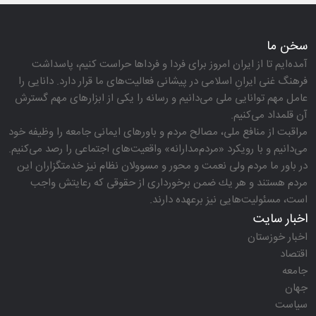
سخن ما
آمده‌ایم تا از ایران امروز برای فردا و فرداها حراست كنیم، پاسداشت
فرهنگ غنی ایرانِ اسلامی در پیشانی فعالیت‌های ما قرار دارد. دانایی را
عامل مهم توانایی ملی می‌دانیم و رسانه را یكی از ابزارهای مهم گسترش
آن قلمداد می‌كنیم.
مراقبت از منافع ملی، مصالح مردم و باورهای ایمانی جامعه را وظیفه خود
می‌دانیم و با رویكرد «مردم‌مدارانه‌» واقعیت‌های اجتماعی را رصد می‌كنیم.
در باور ما مردم ولی نعمت و محور و مسوولان نظام نیز خدمتگزاران این
مردم هستند و هر یك ضمن برخورداری از حقوقی كه رعایتش واجب
است، مسئولیت‌هایی نیز برعهده دارند.
اخبار سایت
اخبار خوزستان
اقتصاد
جامعه
جهان
سیاست