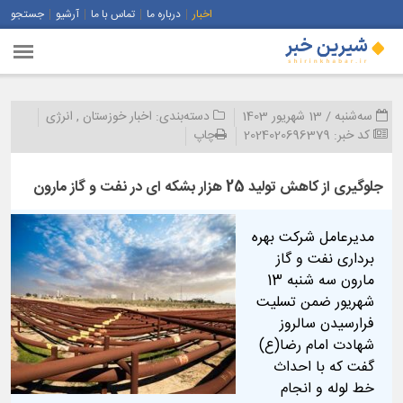
اخبار
درباره ما
تماس با ما
آرشیو
جستجو
سه‌شنبه / 13 شهریور 1403
دسته‌بندی:
اخبار خوزستان
,
انرژی
کد خبر:
2024020696379
چاپ
جلوگیری از كاهش تولید 25 هزار بشكه ای در نفت و گاز مارون
مدیرعامل شرکت بهره
برداری نفت و گاز
مارون سه شنبه 13
شهریور ضمن تسلیت
فرارسیدن سالروز
شهادت امام رضا(ع)
گفت که با احداث
خط لوله و انجام