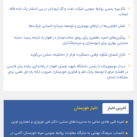
تكذیبیه رسمی روابط عمومی شركت نفت و گاز اروندان در پی انتشار یک نامه فاقد
اصالت
نقش تعاونی‌ها در ارتقای بهره‌وری و توسعه سرمایه انسانی شرکت‌ها
پیگیری‌های حمید مظفری برای رونق ساخت‌وساز در اهواز به نتیجه رسید؛ بسته
حمایتی بهاری برای انبوه‌سازان و سرمایه‌گذاران
تکرارِ امضای شکوه؛ وقتی «عملکرد» فراتر از «حاشیه» سخن می‌گوید
دیدار موسوی‌زاده با رئیس دانشگاه شهید چمران اهواز؛ از راه‌اندازی رشته زبان فارسی
در العماره عراق تا توسعه پارک علم و فناوری خوزستان/ ضرورت ارائه راه حل علمی برای
مشکلات استان
آخرین اخبار
اخبار خوزستان
ضربه فنی هادی ساعی به مدیریت‌های سنتی؛ دکتر علی نوروزی و معماری نوین
قله‌های تکواندو
انتصاب سرهنگ بهمئی به جایگاه معاونت روابط عمومی سپاه خوزستان؛ گامی در