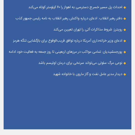
جهت تقویت و تعامل با رسانه‌ های استان
احداث پل مسیر خسرج دسترسی به اهواز را ۶۰ کیلومتر کوتاه می‌کند
دفتر رهبر انقلاب: ادعای درباره واکنش رهبر انقلاب به نامه رئیس جمهور کذب
است
رویترز: شروط مذاکرات آتی را تهران تعیین می‌کند
ادعای وزیر خزانه‌داری آمریکا درباره توافق قریب‌الوقوع برای بازگشایی تنگه هرمز
پورجمشیدیان: تمامی مواکب در مرزهای اربعینی تا روز جمعه به فعالیت خود ادامه
می‌دهند
نوعی مرگ سلولی می‌تواند سرنخی برای درمان اوتیسم باشد
دیدار مدیر عامل نفت و گاز مارون با خانواده شهید