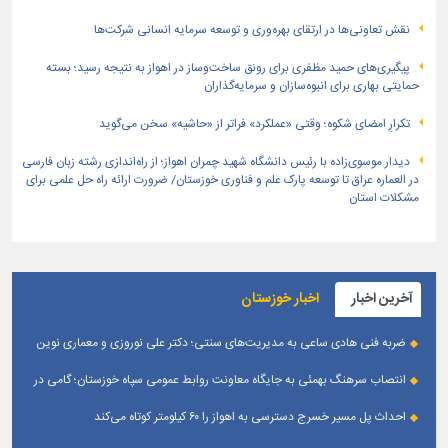
نقش تعاونی‌ها در ارتقای بهره‌وری و توسعه سرمایه انسانی شرکت‌ها
پیگیری‌های حمید مظفری برای رونق ساخت‌وساز در اهواز به نتیجه رسید؛ بسته
حمایتی بهاری برای انبوه‌سازان و سرمایه‌گذاران
تکرارِ امضای شکوه؛ وقتی «عملکرد» فراتر از «حاشیه» سخن می‌گوید
دیدار موسوی‌زاده با رئیس دانشگاه شهید چمران اهواز؛ از راه‌اندازی رشته زبان فارسی
در العماره عراق تا توسعه پارک علم و فناوری خوزستان/ ضرورت ارائه راه حل علمی برای
مشکلات استان
آخرین اخبار
اخبار خوزستان
ضربه فنی هادی ساعی به مدیریت‌های سنتی؛ دکتر علی نوروزی و معماری نوین
قله‌های تکواندو
انتصاب سرهنگ بهمئی به جایگاه معاونت روابط عمومی سپاه خوزستان؛ گامی در
جهت تقویت و تعامل با رسانه‌ های استان
احداث پل مسیر خسرج دسترسی به اهواز را ۶۰ کیلومتر کوتاه می‌کند