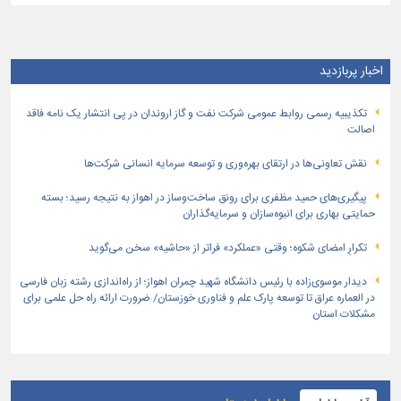
اخبار پربازدید
تكذیبیه رسمی روابط عمومی شركت نفت و گاز اروندان در پی انتشار یک نامه فاقد
اصالت
نقش تعاونی‌ها در ارتقای بهره‌وری و توسعه سرمایه انسانی شرکت‌ها
پیگیری‌های حمید مظفری برای رونق ساخت‌وساز در اهواز به نتیجه رسید؛ بسته
حمایتی بهاری برای انبوه‌سازان و سرمایه‌گذاران
تکرارِ امضای شکوه؛ وقتی «عملکرد» فراتر از «حاشیه» سخن می‌گوید
دیدار موسوی‌زاده با رئیس دانشگاه شهید چمران اهواز؛ از راه‌اندازی رشته زبان فارسی
در العماره عراق تا توسعه پارک علم و فناوری خوزستان/ ضرورت ارائه راه حل علمی برای
مشکلات استان