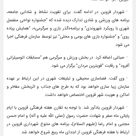
شهردار قزوین در ادامه گفت: برای تقویت نشاط و شادابی جامعه،
برنامه های ورزشی و شادی تدارک دیده شده که “جشنواره نواحی منفصل
شهری با رویکرد شهروندی” و برنامه«گذر بازی و سرگرمی»، “همایش پیاده
روی” و “جشنواره بازی های بومی و محلی” نیز توسط سازمان فرهنگی اجرا
می شود.
صباغی اضافه کرد: در بخش ورزش و سرگرمی هم “مسابقات اتومبیلرانی
آفرود” و رقابت “قویترین مردان” برگزار می شود.
وی‌ گفت: فضاسازی محیطی و تبلیغات شهری در این ارتباط بر عهده
سازمان زیبا سازی خواهد بود که به طرح های جذاب و اثربخش مفاخر و
اماکن و هویت شهر قزوین اختصاص خواهد داشت.
شهردار قزوین یادآور شد: با توجه به تقارن هفته فرهنگی قزوین با ایام
پایانی ماه صفر و شهادت حضرت رسول (صلی الله علیه و آله) و امام حسن
مجتبی و امام رضا (علیهم السلام)، برنامه های متنوع شهرداری قزوین در
ارتباط با هفته فرهنگی قزوین از ابتدای ماه ربیع شروع خواهد شد.