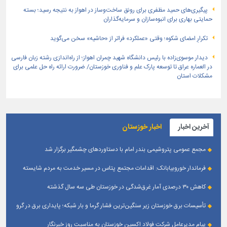
پیگیری‌های حمید مظفری برای رونق ساخت‌وساز در اهواز به نتیجه رسید؛ بسته
حمایتی بهاری برای انبوه‌سازان و سرمایه‌گذاران
تکرارِ امضای شکوه؛ وقتی «عملکرد» فراتر از «حاشیه» سخن می‌گوید
دیدار موسوی‌زاده با رئیس دانشگاه شهید چمران اهواز؛ از راه‌اندازی رشته زبان فارسی
در العماره عراق تا توسعه پارک علم و فناوری خوزستان/ ضرورت ارائه راه حل علمی برای
مشکلات استان
آخرین اخبار
اخبار خوزستان
مجمع عمومی پتروشیمی بندر امام با دستاوردهای چشمگیر برگزار شد
فرماندار خوروبیابانک: اقدامات مجتمع پتاس در مسیر خدمت به مردم شایسته
تقدیر است|مدیریت بومی این مجتمع زمینه‌ساز تعامل بیشتر با شهرستان شده است
کاهش ۳۰ درصدی آمار غرق‌شدگی در خوزستان طی سه سال گذشته
تأسیسات برق خوزستان زیر سنگین‌ترین فشار گرما و بار شبکه؛ پایداری برق در گرو
همراهی مردم
پیام مدیرعامل شرکت فولاد اکسین خوزستان به مناسبت روز خبرنگار