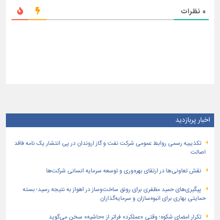
0
نظرات
اخبار پربازدید
تكذیبیه رسمی روابط عمومی شركت نفت و گاز اروندان در پی انتشار یک نامه فاقد
اصالت
نقش تعاونی‌ها در ارتقای بهره‌وری و توسعه سرمایه انسانی شرکت‌ها
پیگیری‌های حمید مظفری برای رونق ساخت‌وساز در اهواز به نتیجه رسید؛ بسته
حمایتی بهاری برای انبوه‌سازان و سرمایه‌گذاران
تکرارِ امضای شکوه؛ وقتی «عملکرد» فراتر از «حاشیه» سخن می‌گوید