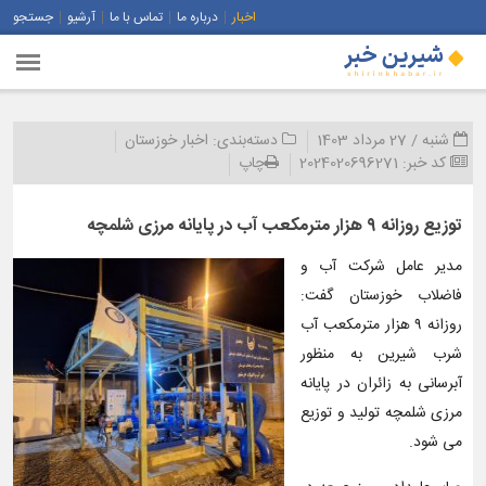
اخبار
درباره ما
تماس با ما
آرشیو
جستجو
شنبه / 27 مرداد 1403
دسته‌بندی:
اخبار خوزستان
کد خبر:
2024020696271
چاپ
توزیع روزانه ۹ هزار مترمکعب آب در پایانه مرزی شلمچه
مدیر عامل شرکت آب و
فاضلاب خوزستان گفت:
روزانه ۹ هزار مترمکعب آب
شرب شیرین به منظور
آبرسانی به زائران در پایانه
مرزی شلمچه تولید و توزیع
می شود.