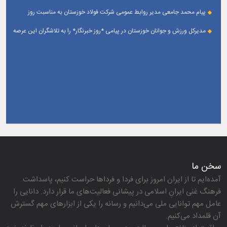
حسین(ع) زرگان _ اهواز
پیام محمد جامعی مدیر روابط عمومی شرکت فولاد خوزستان به مناسبت روز
خبرنگار
مدیرکل ورزش و جوانان خوزستان در پیامی *روز خبرنگار* را به تلاشگران این عرصه
و اصحاب رسانه حوزه ورزش و جوانان تبریک گفت
سخن ما
آمده‌ایم تا از ایران امروز برای فردا و فرداها حراست كنیم، پاسداشت
فرهنگ غنی ایرانِ اسلامی در پیشانی فعالیت‌های ما قرار دارد. دانایی را
عامل مهم توانایی ملی می‌دانیم و رسانه را یكی از ابزارهای مهم گسترش
آن قلمداد می‌كنیم.