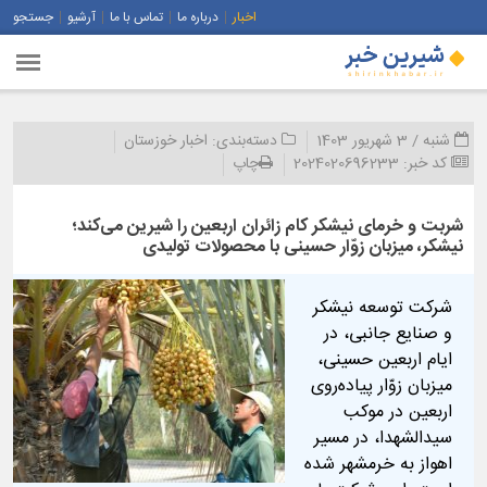
اخبار
درباره ما
تماس با ما
آرشیو
جستجو
شنبه / 3 شهریور 1403
دسته‌بندی:
اخبار خوزستان
کد خبر:
2024020696233
چاپ
شربت و خرمای نیشکر کام زائران اربعین را شیرین می‌کند؛
نیشکر، میزبان زوّار حسینی با محصولات تولیدی
شرکت توسعه نیشکر
و صنایع جانبی، در
ایام اربعین حسینی،
میزبان زوّار پیاده‌روی
اربعین در موکب
سیدالشهدا، در مسیر
اهواز به خرمشهر شده