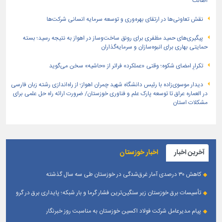
اصالت
نقش تعاونی‌ها در ارتقای بهره‌وری و توسعه سرمایه انسانی شرکت‌ها
پیگیری‌های حمید مظفری برای رونق ساخت‌وساز در اهواز به نتیجه رسید؛ بسته
حمایتی بهاری برای انبوه‌سازان و سرمایه‌گذاران
تکرارِ امضای شکوه؛ وقتی «عملکرد» فراتر از «حاشیه» سخن می‌گوید
دیدار موسوی‌زاده با رئیس دانشگاه شهید چمران اهواز؛ از راه‌اندازی رشته زبان فارسی
در العماره عراق تا توسعه پارک علم و فناوری خوزستان/ ضرورت ارائه راه حل علمی برای
مشکلات استان
آخرین اخبار
اخبار خوزستان
کاهش ۳۰ درصدی آمار غرق‌شدگی در خوزستان طی سه سال گذشته
تأسیسات برق خوزستان زیر سنگین‌ترین فشار گرما و بار شبکه؛ پایداری برق در گرو
همراهی مردم
پیام مدیرعامل شرکت فولاد اکسین خوزستان به مناسبت روز خبرنگار