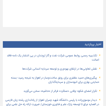
اخبار پربازدید
تكذیبیه رسمی روابط عمومی شركت نفت و گاز اروندان در پی انتشار یک نامه فاقد
اصالت
نقش تعاونی‌ها در ارتقای بهره‌وری و توسعه سرمایه انسانی شرکت‌ها
پیگیری‌های حمید مظفری برای رونق ساخت‌وساز در اهواز به نتیجه رسید؛ بسته
حمایتی بهاری برای انبوه‌سازان و سرمایه‌گذاران
تکرارِ امضای شکوه؛ وقتی «عملکرد» فراتر از «حاشیه» سخن می‌گوید
دیدار موسوی‌زاده با رئیس دانشگاه شهید چمران اهواز؛ از راه‌اندازی رشته زبان فارسی
در العماره عراق تا توسعه پارک علم و فناوری خوزستان/ ضرورت ارائه راه حل علمی برای