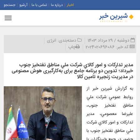
اخبار
درباره ما
تماس با ما
آرشیو
جستجو
دوشنبه / 29 مرداد 1403
دسته‌بندی:
انرژی
کد خبر:
2024020696086
چاپ
مدير تداركات و امور كالاي شركت ملي مناطق نفتخيز جنوب
خبرداد؛ تدوین دو برنامه جامع برای به‌كارگیری هوش مصنوعی
در مدیریت زنجیره تامین كالا
به گزارش شیرین خبر از
روابط عمومي شرکت ملي
مناطق نفتخيز جنوب،
عليرضا معصومي، مدير
تداركات و امور كالاي شركت
ملي مناطق نفتخيز جنوب با
حضور در جمع خبرنگاران با