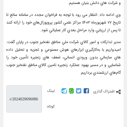
و شركت هاي دانش بنيان هستيم.
وي ادامه داد: انتظار مي رود با توجه به فراخوان مجدد در سامانه ساتع تا
تاريخ 22 شهريورماه 1403 مراكز علمي كشور پروپوزال‌هاي خود را ارائه کنند
تا پس از ارزيابي وارد مراحل بعدي كار عملياتي شود.
مدير تداركات و امور كالاي شركت ملي مناطق نفتخيز جنوب در پايان گفت:
اميدواريم با به‌كارگيري ابزارهاي هوش مصنوعي و تجزيه و تحليل داده
هاي سازماني بدون ورودي انساني، ضعف هاي زنجيره تأمين خود را
شناسايي و در مسير بهبود عملكرد زنجيره تامين كالاي مناطق نفتخيز جنوب
گام‌هاي ارزشمندي برداريم.
لینک
اشتراک گذاری
کوتاه: