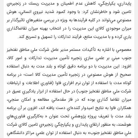
پايداري، يكپارچگي، كاهش عدم اطمينان و مديريت ريسك در زنجيره‌ي
تامين شود و خاطرنشان کرد: با وجود كمبود شديد نيروي انساني، هوش
مصنوعي مي‌تواند در كليه فرآيندها به ويژه در بررسي متغيرهاي تاثيرگذار بر
ميزان موجودي كالاي اين مديريت را در انتخاب بهينه ميزان تقاضاگذاري
ياري کرده و با مديريت منابع، فرآيند تداركات را تسهيل و تسريع کند.
معصومي با اشاره به تأکيدات مستمر مدير عامل شرکت ملي مناطق نفتخيز
جنوب مبني بر علمي سازي زنجيره تأمين مديريت تداركات و امور كالا،
افزود: اين مديريت با دو برنامه دقيق كوتاه و بلند مدت به دنبال استفاده
صحيح از هوش مصنوعي در زنجيره تأمين مديريت كالا است؛ در برنامه
كوتاه مدت با استفاده از توان نرم افزاري فاوا (فناوري اطلاعات و ارتباطات
شركت ملي مناطق نفتخيز جنوب) در حال استفاده از ابزار يادگيري عميق در
ميزان تقاضا گذاري بوده كه در فاز مقدماتي مطالعه و امكان سنجي،
همكاران فاوا به نتايج اميدوار كننده‌اي دست يافته اند، افزون بر آن برنامه
بلند مدت با تعريف پروژه پژوهشي تحت عنوان « به‌كارگيري فناوري‌هاي
هوشمند، به منظور ارتقاي پايداري و يكپارچگي زنجيره‌ي تامين كالاي شركت
ملي مناطق نفتخيز جنوب» به دنبال استفاده از توان علمي مراكز دانشگاهي