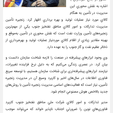
اشاره به نقش محوري اين
مديريت در تأمين به هنگام
کالاي مورد نياز عمليات توليد و بهره برداري اظهار کرد: زنجیره تأمین
مديريت تداركات و امور كالاي مناطق نفتخیز جنوب يكي از مهم‌ترین
زنجیره‌های تأمین وزارت نفت است كه نقش محوري در تأمین به‌موقع و
بهينه مقادير زيادي از اقلام كالاي موردنیاز عمليات توليد و بهره‌برداري از
ذخائر عظيم نفت و گاز جنوب را به عهده دارد.
وي وجود ابزارهاي پيشرفته در صنعت را لازمه شناخت سازمان دانست و
بيان کرد: در عصری زندگی می‌کنیم که به دلیل نرخ فزاینده تغییرات،
نیازمند ابزارهای پیشرفته‌تری برای شناخت سازمان هستیم، با توسعه سریع
فناورى اطلاعات در سال‌هاى اخیر و کاربرد وسیع آن در مدیریت زنجیره
تأمین، نياز است كه فعالیت‌هاى اساسى مدیریت زنجیره تأمين با روش‌هاى
جدید بالاخص هوش مصنوعي انجام شود.
مدير تداركات و امور كالاي شركت ملي مناطق نفتخيز جنوب كاربرد
فناوری‌هاي نوين را ضرورتي اجتناب ناپذير خواند که مي‌تواند موجب