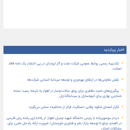
اخبار پربازدید
تكذیبیه رسمی روابط عمومی شركت نفت و گاز اروندان در پی انتشار یک نامه فاقد
اصالت
نقش تعاونی‌ها در ارتقای بهره‌وری و توسعه سرمایه انسانی شرکت‌ها
پیگیری‌های حمید مظفری برای رونق ساخت‌وساز در اهواز به نتیجه رسید؛ بسته
حمایتی بهاری برای انبوه‌سازان و سرمایه‌گذاران
تکرارِ امضای شکوه؛ وقتی «عملکرد» فراتر از «حاشیه» سخن می‌گوید
دیدار موسوی‌زاده با رئیس دانشگاه شهید چمران اهواز؛ از راه‌اندازی رشته زبان فارسی
در العماره عراق تا توسعه پارک علم و فناوری خوزستان/ ضرورت ارائه راه حل علمی برای
مشکلات استان