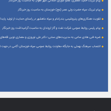
پیام تبریک حمید مظفری، عضو شورای اسلامی شهر اهواز، به مناسبت روز خبرنگار
پیام تبریک سپاه حضرت ولی عصر (عج) خوزستان به مناسبت روز خبرنگار
تقویت همکاری‌های پتروشیمی بندرامام و سپاه ماهشهر در راستای حمایت از تولید پایدار
پیام رئیس روابط عمومی شركت نفت و گاز اروندان به مناسبت گرامیداشت روز خبرنگار
ضربه فنی هادی ساعی به مدیریت‌های سنتی؛ دکتر علی نوروزی و معماری نوین قله‌های 
انتصاب سرهنگ بهمئی به جایگاه معاونت روابط عمومی سپاه خوزستان؛ گامی در جهت تقو