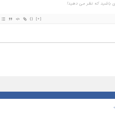
{}
[+]