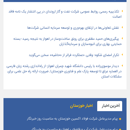
تكذیبیه رسمی روابط عمومی شركت نفت و گاز اروندان در پی انتشار یک نامه فاقد
اصالت
نقش تعاونی‌ها در ارتقای بهره‌وری و توسعه سرمایه انسانی شرکت‌ها
پیگیری‌های حمید مظفری برای رونق ساخت‌وساز در اهواز به نتیجه رسید؛ بسته
حمایتی بهاری برای انبوه‌سازان و سرمایه‌گذاران
تکرارِ امضای شکوه؛ وقتی «عملکرد» فراتر از «حاشیه» سخن می‌گوید
دیدار موسوی‌زاده با رئیس دانشگاه شهید چمران اهواز؛ از راه‌اندازی رشته زبان فارسی
در العماره عراق تا توسعه پارک علم و فناوری خوزستان/ ضرورت ارائه راه حل علمی برای
مشکلات استان
آخرین اخبار
اخبار خوزستان
پیام مدیرعامل شرکت فولاد اکسین خوزستان به مناسبت روز خبرنگار
پیام مدیرعامل شرکت آب و فاضلاب اهواز به مناسبت روز خبرنگار