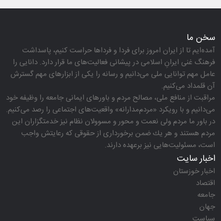
سخن ما
آمده‌ایم تا از ایران امروز برای فردا و فرداها حراست كنیم، پاسداشت
فرهنگ غنی ایرانِ اسلامی در پیشانی فعالیت‌های ما قرار دارد. دانایی را
عامل مهم توانایی ملی می‌دانیم و رسانه را یكی از ابزارهای مهم گسترش
آن قلمداد می‌كنیم.
مراقبت از منافع ملی، مصالح مردم و باورهای ایمانی جامعه را وظیفه خود
می‌دانیم و با رویكرد «مردم‌مدارانه‌» واقعیت‌های اجتماعی را رصد می‌كنیم.
در باور ما مردم ولی نعمت و محور و مسوولان نظام نیز خدمتگزاران این
مردم هستند و هر یك ضمن برخورداری از حقوقی كه رعایتش واجب
است، مسئولیت‌هایی نیز برعهده دارند.
اخبار سایت
اخبار خوزستان
اقتصاد
جامعه
جهان
سیاست