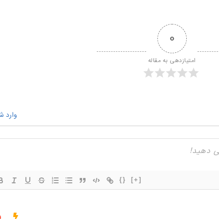
0
امتیازدهی به مقاله
وارد ش
{}
[+]