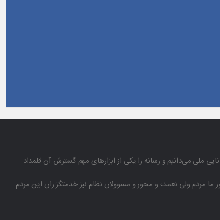
انایی ملی می‌دانیم و رسانه را یكی از ابزارهای مهم گسترش آن قلمداد
باور ما مردم ولی نعمت و محور و مسوولان نظام نیز خدمتگزاران این مردم