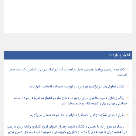
اخبار پربازدید
تكذیبیه رسمی روابط عمومی شركت نفت و گاز اروندان در پی انتشار یک نامه فاقد
اصالت
نقش تعاونی‌ها در ارتقای بهره‌وری و توسعه سرمایه انسانی شرکت‌ها
پیگیری‌های حمید مظفری برای رونق ساخت‌وساز در اهواز به نتیجه رسید؛ بسته
حمایتی بهاری برای انبوه‌سازان و سرمایه‌گذاران
تکرارِ امضای شکوه؛ وقتی «عملکرد» فراتر از «حاشیه» سخن می‌گوید
دیدار موسوی‌زاده با رئیس دانشگاه شهید چمران اهواز؛ از راه‌اندازی رشته زبان فارسی
در العماره عراق تا توسعه پارک علم و فناوری خوزستان/ ضرورت ارائه راه حل علمی برای