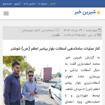
اخبار
درباره ما
تماس با ما
آرشیو
جستجو
چهارشنبه / 24 مرداد 1403
دسته‌بندی:
اخبار خوزستان
کد خبر:
2024020695851
چاپ
آغاز عملیات ساماندهی آسفالت بلوار پیامبر اعظم (ص) شوشتر
به گزارش شیرین خبر،
محمد اسفندیاری گفت: به
دنبال آسفالت تراشی و
زیرسازی جاده اهواز،
آسفالت‌ریزی بلوار پیامبر
اعظم (ص) تا میدان شاهد،
توسط شهرداری و با
حمایت‌های ویژه اعضای