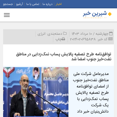
اخبار
درباره ما
تماس با ما
آرشیو
جستجو
چهارشنبه / 10 مرداد 1403
دسته‌بندی:
انرژی
کد خبر:
2024020695838
چاپ
توافق‌نامه طرح تصفیه پالایش پساب نمک‌زدایی در مناطق
نفت‌خیز جنوب امضا شد
مدیرعامل شرکت ملی
مناطق نفت‌خیز جنوب
از امضای توافق‌نامه
طرح تصفیه پالایش
پساب نمک‌زدایی با
یک شرکت
دانش‌بنیان خبر داد