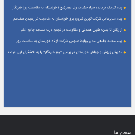
خبرنگار
پیام تبریک فرمانده سپاه حضرت ولی‌عصر(عج) خوزستان به مناسبت روز خبرنگار
پیام مدیرعامل شرکت توزیع نیروی برق خوزستان به مناسبت فرارسیدن هفدهم
مرداد ؛ روز خبرنگار
از زرگان تا یمن؛ طنین همدلی و مقاومت در تجمع درب مسجد جامع امام
حسین(ع) زرگان _ اهواز
پیام محمد جامعی مدیر روابط عمومی شرکت فولاد خوزستان به مناسبت روز
خبرنگار
مدیرکل ورزش و جوانان خوزستان در پیامی *روز خبرنگار* را به تلاشگران این عرصه
و اصحاب رسانه حوزه ورزش و جوانان تبریک گفت
سخن ما