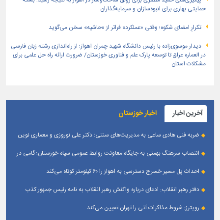
پیگیری‌های حمید مظفری برای رونق ساخت‌وساز در اهواز به نتیجه رسید؛ بسته
حمایتی بهاری برای انبوه‌سازان و سرمایه‌گذاران
تکرارِ امضای شکوه؛ وقتی «عملکرد» فراتر از «حاشیه» سخن می‌گوید
دیدار موسوی‌زاده با رئیس دانشگاه شهید چمران اهواز؛ از راه‌اندازی رشته زبان فارسی
در العماره عراق تا توسعه پارک علم و فناوری خوزستان/ ضرورت ارائه راه حل علمی برای
مشکلات استان
آخرین اخبار
اخبار خوزستان
ضربه فنی هادی ساعی به مدیریت‌های سنتی؛ دکتر علی نوروزی و معماری نوین
قله‌های تکواندو
انتصاب سرهنگ بهمئی به جایگاه معاونت روابط عمومی سپاه خوزستان؛ گامی در
جهت تقویت و تعامل با رسانه‌ های استان
احداث پل مسیر خسرج دسترسی به اهواز را ۶۰ کیلومتر کوتاه می‌کند
دفتر رهبر انقلاب: ادعای درباره واکنش رهبر انقلاب به نامه رئیس جمهور کذب
است
رویترز: شروط مذاکرات آتی را تهران تعیین می‌کند