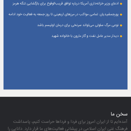
ادعای وزیر خزانه‌داری آمریکا درباره توافق قریب‌الوقوع برای بازگشایی تنگه هرمز
پورجمشیدیان: تمامی مواکب در مرزهای اربعینی تا روز جمعه به فعالیت خود ادامه
می‌دهند
نوعی مرگ سلولی می‌تواند سرنخی برای درمان اوتیسم باشد
دیدار مدیر عامل نفت و گاز مارون با خانواده شهید
سخن ما
آمده‌ایم تا از ایران امروز برای فردا و فرداها حراست كنیم، پاسداشت
فرهنگ غنی ایرانِ اسلامی در پیشانی فعالیت‌های ما قرار دارد. دانایی را