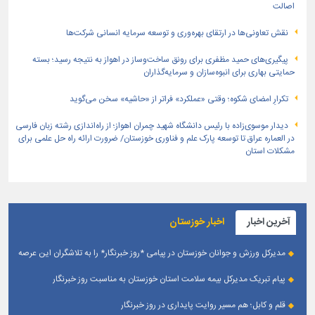
اصالت
نقش تعاونی‌ها در ارتقای بهره‌وری و توسعه سرمایه انسانی شرکت‌ها
پیگیری‌های حمید مظفری برای رونق ساخت‌وساز در اهواز به نتیجه رسید؛ بسته
حمایتی بهاری برای انبوه‌سازان و سرمایه‌گذاران
تکرارِ امضای شکوه؛ وقتی «عملکرد» فراتر از «حاشیه» سخن می‌گوید
دیدار موسوی‌زاده با رئیس دانشگاه شهید چمران اهواز؛ از راه‌اندازی رشته زبان فارسی
در العماره عراق تا توسعه پارک علم و فناوری خوزستان/ ضرورت ارائه راه حل علمی برای
مشکلات استان
آخرین اخبار
اخبار خوزستان
مدیرکل ورزش و جوانان خوزستان در پیامی *روز خبرنگار* را به تلاشگران این عرصه
و اصحاب رسانه حوزه ورزش و جوانان تبریک گفت
پیام تبریک مدیرکل بیمه سلامت استان خوزستان به مناسبت روز خبرنگار
قلم و کابل؛ هم مسیر روایت پایداری در روز خبرنگار