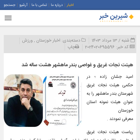
اخبار
درباره ما
تماس با ما
آرشیو
جستجو
شنبه / 13 مرداد 1403
دسته‌بندی:
اخبار خوزستان
,
ورزش
کد خبر:
2024020695596
چاپ
هیئت نجات غریق و غواصی بندر ماهشهر هشت ساله شد
امید جشان زاده ؛ در
حکمی هیئت نجات غریق
شهرستان بندر ماهشهر را به
عنوان هیئت نمونه استان
خوزستان
معرفی نمودند .
ریاست هیئت نجات غریق