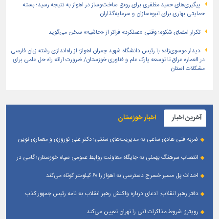
پیگیری‌های حمید مظفری برای رونق ساخت‌وساز در اهواز به نتیجه رسید؛ بسته
حمایتی بهاری برای انبوه‌سازان و سرمایه‌گذاران
تکرارِ امضای شکوه؛ وقتی «عملکرد» فراتر از «حاشیه» سخن می‌گوید
دیدار موسوی‌زاده با رئیس دانشگاه شهید چمران اهواز؛ از راه‌اندازی رشته زبان فارسی
در العماره عراق تا توسعه پارک علم و فناوری خوزستان/ ضرورت ارائه راه حل علمی برای
مشکلات استان
آخرین اخبار
اخبار خوزستان
ضربه فنی هادی ساعی به مدیریت‌های سنتی؛ دکتر علی نوروزی و معماری نوین
قله‌های تکواندو
انتصاب سرهنگ بهمئی به جایگاه معاونت روابط عمومی سپاه خوزستان؛ گامی در
جهت تقویت و تعامل با رسانه‌ های استان
احداث پل مسیر خسرج دسترسی به اهواز را ۶۰ کیلومتر کوتاه می‌کند
دفتر رهبر انقلاب: ادعای درباره واکنش رهبر انقلاب به نامه رئیس جمهور کذب
است
رویترز: شروط مذاکرات آتی را تهران تعیین می‌کند