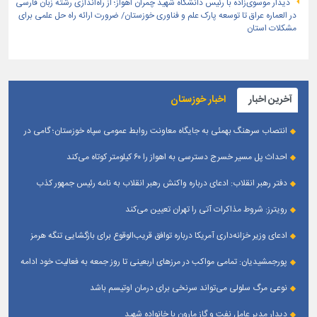
دیدار موسوی‌زاده با رئیس دانشگاه شهید چمران اهواز؛ از راه‌اندازی رشته زبان فارسی
در العماره عراق تا توسعه پارک علم و فناوری خوزستان/ ضرورت ارائه راه حل علمی برای
مشکلات استان
آخرین اخبار
اخبار خوزستان
انتصاب سرهنگ بهمئی به جایگاه معاونت روابط عمومی سپاه خوزستان؛ گامی در
جهت تقویت و تعامل با رسانه‌ های استان
احداث پل مسیر خسرج دسترسی به اهواز را ۶۰ کیلومتر کوتاه می‌کند
دفتر رهبر انقلاب: ادعای درباره واکنش رهبر انقلاب به نامه رئیس جمهور کذب
است
رویترز: شروط مذاکرات آتی را تهران تعیین می‌کند
ادعای وزیر خزانه‌داری آمریکا درباره توافق قریب‌الوقوع برای بازگشایی تنگه هرمز
پورجمشیدیان: تمامی مواکب در مرزهای اربعینی تا روز جمعه به فعالیت خود ادامه
می‌دهند
نوعی مرگ سلولی می‌تواند سرنخی برای درمان اوتیسم باشد
دیدار مدیر عامل نفت و گاز مارون با خانواده شهید