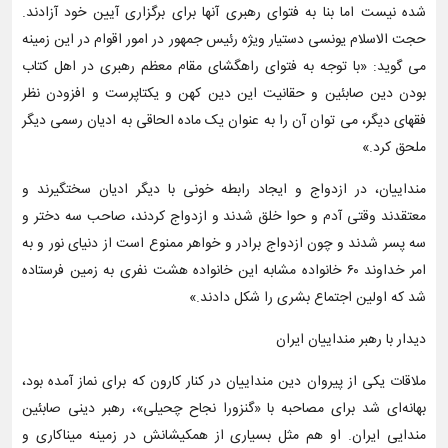
شده نیست اما بنا به فتوای رهبری آنها برای برگزاری آیین خود آزادند.
حجت الاسلام یونسی دستیار ویژه رئیس جمهور در امور اقوام در این زمینه
می گوید: «با توجه به فتوای راهگشای مقام معظم رهبری در اهل کتاب
بودن دین صابئین و حقانیت این دین کهن و یکتاپرست و افزودن نظر
فقهای دیگر، می توان آن را به عنوان یک ماده الحاقی به ادیان رسمی دیگر
ملحق کرد.»
منداییان، در ازدواج و ایجاد رابطه خونی با دیگر ادیان سختگیرند و
معتقدند وقتی آدم و حوا خلق شدند و ازدواج کردند، صاحب سه دختر و
سه پسر شدند و چون ازدواج برادر و خواهر ممنوع است از دنیای نور و به
امر خداوند ۶۰ خانواده مشابه این خانواده هشت نفری به زمین فرستاده
شد که اولین اجتماع بشری را شکل دادند.»
دیدار با رهبر منداییان ایران
ملاقات یکی از پیروان دین منداییان در کنار کارون که برای نماز آمده بود،
بهانه‌ای شد برای مصاحبه با «گنزورا نجاح چحیلی»، رهبر دینی صابئین
مندایی ایران. او هم مثل بسیاری از همکیشانش در زمینه میناکاری و