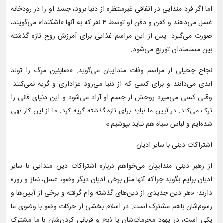
اما اگر فرد مندایی در اتفاقی غیرمنتظره از دنیا برود، جسد او را در رودخانه
غسل می‌دهند و کفن و دفن او توسط ۴ نفر که به آنها «اشکندا» می‌گویند،
صورت می‌گیرد. پس از این مراسم غذایی برای آمرزش روح تازه گذشته
بین مستمندان توزیع می‌شود.
نجاح چحیلی از مراسم وفات منداییان می‌گوید: «صابئین مرگ را تولد
ابدی می‌دانند و برای کسی که از دنیا می‌رود عزاداری و گریه نمی‌کنند.
وقتی کسی می‌میرد روحش از جسم او آزاد می‌شود و این دنیای فانی را
ترک می‌کند. در آیین ما نباید برای تازه گذشته گریه کرد. ما از این کار نهی
شده‌ایم و لباس سیاه هم نباید بپوشیم.»
اشتراکات دینی با سایر ادیان
از رهبر دینی منداییان می‌خواهم درباره اشتراکات دین مندایی با سایر
ادیان برایم بگوید چراکه آنها مثل برخی ادیان دیگر وضو، غسل، نماز و روزه
دارند: «هر دین جدیدی از دین‌های گذشته وام گرفته و برخی از آیین‌ها و
رسوم‌شان باهم مشترک است. در اسلام بخشی از حرکات وضو با وضوی ما
یکی است، در یهود محرمات‌شان یا ذبح و قربانی کردن‌شان با ما مشترک