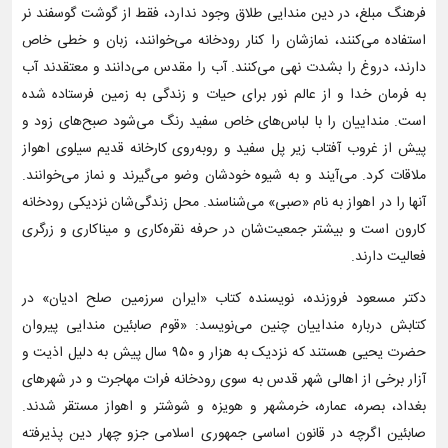
فرهنگ مبلغ، در دین مندایی طلاق وجود ندارد، فقط از گوشت گوسفند نر
استفاده می‌کنند، نمازشان را کنار رودخانه می‌خوانند، زبان و خطی خاص
دارند، دروغ را بشدت نهی می‌کنند. آب را مقدس می‌دانند و معتقدند آب
به فرمان خدا و از عالم نور برای حیات و زندگی به زمین فرستاده شده
است. منداییان را با لباس‌های خاص سفید رنگ می‌شود صبح‌های زود و
پیش از غروب آفتاب زیر پل سفید و روبه‌روی کارخانه قدیم سیلوی اهواز
ملاقات کرد. می‌آیند و به شیوه خودشان وضو می‌گیرند و نماز می‌خوانند.
آنها را در اهواز به نام «صبی» می‌شناسند. محل زندگی‌شان نزدیکی رودخانه
کارون است و بیشتر جمعیت‌شان در حرفه نقره‌کاری و میناکاری و زرگری
فعالیت دارند.
دکتر مسعود فروزنده، نویسنده کتاب «ایران سرزمین صلح ادیان» در
کتابش درباره منداییان چنین می‌نویسد: «قوم صابئین مندایی پیروان
حضرت یحیی هستند که نزدیک به هزار و ۹۵۰ سال پیش به دلیل اذیت و
آزار برخی از اهالی شهر قدس به سوی رودخانه فرات مهاجرت و در شهرهای
بغداد، بصره، عماره، خرمشهر و هویزه و شوشتر و اهواز مستقر شدند.
صابئین اگرچه در قانون اساسی جمهوری اسلامی جزو چهار دین پذیرفته