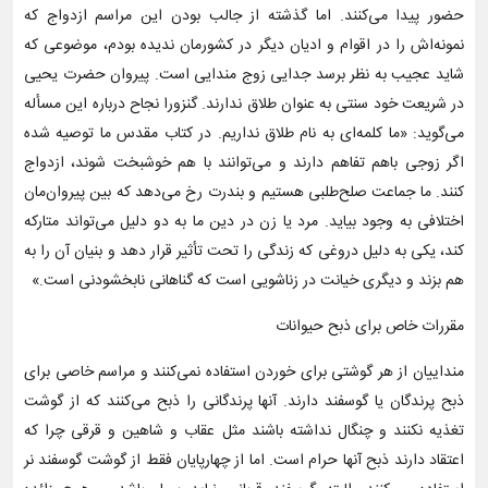
حضور پیدا می‌کنند. اما گذشته از جالب بودن این مراسم ازدواج که
نمونه‌اش را در اقوام و ادیان دیگر در کشورمان ندیده بودم، موضوعی که
شاید عجیب به نظر برسد جدایی زوج مندایی است. پیروان حضرت یحیی
در شریعت‌ خود سنتی به عنوان طلاق ندارند. گنزورا نجاح درباره این مسأله
می‌گوید: «ما کلمه‌ای به نام طلاق نداریم. در کتاب مقدس ما توصیه شده
اگر زوجی باهم تفاهم دارند و می‌توانند با هم خوشبخت شوند، ازدواج
کنند. ما جماعت صلح‌طلبی هستیم و بندرت رخ می‌دهد که بین پیروان‌مان
اختلافی به وجود بیاید. مرد یا زن در دین ما به دو دلیل می‌تواند متارکه
کند، یکی به دلیل دروغی که زندگی را تحت تأثیر قرار دهد و بنیان آن را به
هم بزند و دیگری خیانت در زناشویی است که گناهانی نابخشودنی است.»
مقررات خاص برای ذبح حیوانات
منداییان از هر گوشتی برای خوردن استفاده نمی‌کنند و مراسم خاصی برای
ذبح پرندگان یا گوسفند دارند. آنها پرندگانی را ذبح می‌کنند که از گوشت
تغذیه نکنند و چنگال نداشته باشند مثل عقاب و شاهین و قرقی چرا که
اعتقاد دارند ذبح آنها حرام است. اما از چهارپایان فقط از گوشت گوسفند نر