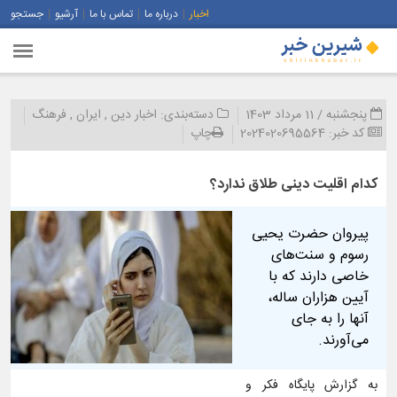
اخبار
درباره ما
تماس با ما
آرشیو
جستجو
پنجشنبه / 11 مرداد 1403
دسته‌بندی:
اخبار دین
,
ایران
,
فرهنگ
کد خبر:
2024020695564
چاپ
کدام اقلیت دینی طلاق ندارد؟
پیروان حضرت یحیی
رسوم و سنت‌های
خاصی دارند که با
آیین هزاران ساله،
آنها را به جای
می‌آورند.
به گزارش پایگاه فکر و