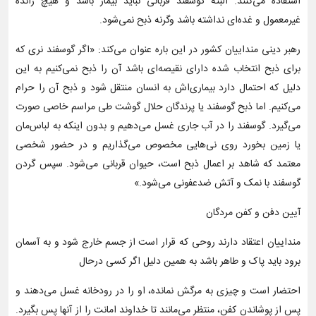
استفاده می‌کنند. البته گوسفند قربانی نباید بیمار باشد و هیچ زائده
غیرمعمول و غده‌ای نداشته باشد وگرنه ذبح نمی‌شود.
رهبر دینی منداییان کشور در این باره عنوان می‌کند: «اگر گوسفند نری که
برای ذبح انتخاب شده دارای نقیصه‌ای باشد آن را ذبح نمی‌کنیم به این
دلیل که احتمال دارد بیماری‌اش به انسان منتقل شود و ذبح آن را حرام
می‌کنیم. اما ذبح گوسفند یا پرندگان حلال گوشت طی مراسم خاصی صورت
می‌گیرد. گوسفند را در آب جاری غسل می‌دهیم و بدون اینکه به لباس‌مان
یا زمین بخورد روی نی‌هایی مخصوص می‌گذاریم و در حضور شخصی
معتمد که شاهد بر اعمال ذبح است، حیوان قربانی می‌شود. سپس گردن
گوسفند با نمک و آتش ضدعفونی می‌شود.»
آیین دفن و کفن مردگان
منداییان اعتقاد دارند روحی که قرار است از جسم خارج شود و به آسمان
برود باید پاک و طاهر باشد به همین دلیل اگر کسی درحال
احتضار است و چیزی به مرگش نمانده، او را در رودخانه غسل می‌دهند و
پس از پوشاندن کفن، منتظر می‌مانند تا خداوند امانت را از آنها پس بگیرد.