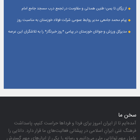
مرداد ؛ روز خبرنگار
از زرگان تا یمن؛ طنین همدلی و مقاومت در تجمع درب مسجد جامع امام
حسین(ع) زرگان _ اهواز
پیام محمد جامعی مدیر روابط عمومی شرکت فولاد خوزستان به مناسبت روز
خبرنگار
مدیرکل ورزش و جوانان خوزستان در پیامی *روز خبرنگار* را به تلاشگران این عرصه
و اصحاب رسانه حوزه ورزش و جوانان تبریک گفت
سخن ما
آمده‌ایم تا از ایران امروز برای فردا و فرداها حراست كنیم، پاسداشت
فرهنگ غنی ایرانِ اسلامی در پیشانی فعالیت‌های ما قرار دارد. دانایی را
عامل مهم توانایی ملی می‌دانیم و رسانه را یكی از ابزارهای مهم گسترش