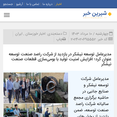
اخبار
درباره ما
تماس با ما
آرشیو
جستجو
چهارشنبه / 10 مرداد 1403
دسته‌بندی:
اخبار خوزستان
,
ایران
کد خبر:
2024020695552
چاپ
مدیرعامل توسعه نیشکر در بازدید از شرکت راصد صنعت توسعه
عنوان کرد؛ افزایش امنیت تولید با بومی‌سازی قطعات صنعت
نیشکر
مدیرعامل شرکت
توسعه نیشکر و
صنایع جانبی در
حاشیه برگزاری مجمع
سالیانه شرکت راصد
صنعت توسعه، ضمن
بازدید از بخش‌های