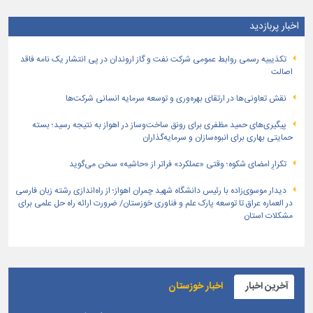
اخبار پربازدید
تكذیبیه رسمی روابط عمومی شركت نفت و گاز اروندان در پی انتشار یک نامه فاقد
اصالت
نقش تعاونی‌ها در ارتقای بهره‌وری و توسعه سرمایه انسانی شرکت‌ها
پیگیری‌های حمید مظفری برای رونق ساخت‌وساز در اهواز به نتیجه رسید؛ بسته
حمایتی بهاری برای انبوه‌سازان و سرمایه‌گذاران
تکرارِ امضای شکوه؛ وقتی «عملکرد» فراتر از «حاشیه» سخن می‌گوید
دیدار موسوی‌زاده با رئیس دانشگاه شهید چمران اهواز؛ از راه‌اندازی رشته زبان فارسی
در العماره عراق تا توسعه پارک علم و فناوری خوزستان/ ضرورت ارائه راه حل علمی برای
مشکلات استان
آخرین اخبار
اخبار خوزستان