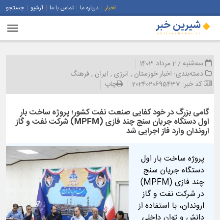
اخبار
درباره ما
تماس با ما
آرشیو
جستجو
سه‌شنبه / 2 مرداد 1403
دسته‌بندی:
اخبار خوزستان
,
انرژی
,
ایران
,
فرهنگ
کد خبر:
2024020695437
چاپ
گامی بزرگ در خود کفایی صنعت نفت کشور؛ پروژه ساخت بار
اول دستگاه جریان سنج چند فازی (MPFM) شركت نفت و گاز
اروندان وارد فاز اجرایی شد
پروژه ساخت بار اول
دستگاه جریان سنج
چند فازی (MPFM)
در شرکت نفت و گاز
اروندان، با استفاده از
دانش و توان داخلی