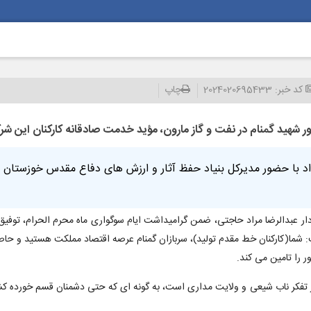
کد خبر:
2024020695433
چاپ
 شهید گمنام در نفت و گاز مارون، مؤید خدمت صادقانه کارکنان این 
از احداث یادمان شهید گمنام دفاع مقدس، سه شنبه ۲ مرداد با حضور مدیرکل بنیاد حفظ آثار و ارزش های دفاع
ر عبدالرضا مراد حاجتی، ضمن گرامیداشت ایام سوگواری ماه محرم الحرام، توفیق 
شما(کارکنان خط مقدم تولید)، سربازان گمنام عرصه اقتصاد مملکت هستید و حاصل
 را تامین می کند.
 از تفکر ناب شیعی و ولایت مداری است، به گونه ای که حتی دشمنان قسم خورده ک