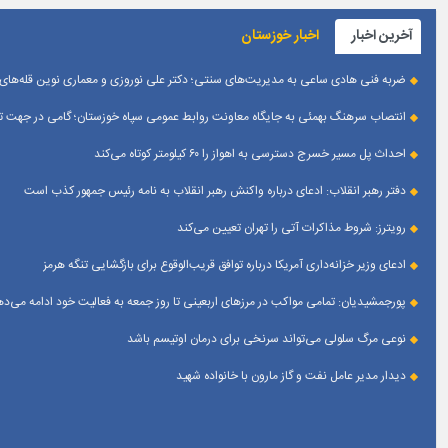
آخرین اخبار
اخبار خوزستان
ضربه فنی هادی ساعی به مدیریت‌های سنتی؛ دکتر علی نوروزی و معماری نوین قله‌های 
انتصاب سرهنگ بهمئی به جایگاه معاونت روابط عمومی سپاه خوزستان؛ گامی در جهت تقو
احداث پل مسیر خسرج دسترسی به اهواز را ۶۰ کیلومتر کوتاه می‌کند
دفتر رهبر انقلاب: ادعای درباره واکنش رهبر انقلاب به نامه رئیس جمهور کذب است
رویترز: شروط مذاکرات آتی را تهران تعیین می‌کند
ادعای وزیر خزانه‌داری آمریکا درباره توافق قریب‌الوقوع برای بازگشایی تنگه هرمز
پورجمشیدیان: تمامی مواکب در مرزهای اربعینی تا روز جمعه به فعالیت خود ادامه می‌ده
نوعی مرگ سلولی می‌تواند سرنخی برای درمان اوتیسم باشد
دیدار مدیر عامل نفت و گاز مارون با خانواده شهید