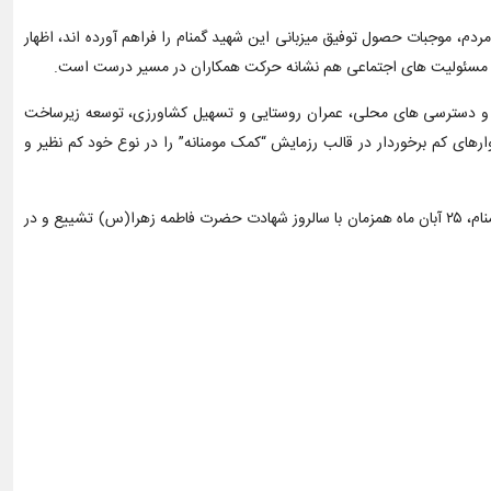
م، موجبات حصول توفیق میزبانی این شهید گمنام را فراهم آورده اند، اظهار
ل به مسئولیت های اجتماعی هم نشانه حرکت همکاران در مسیر درست است.
ی و دسترسی های محلی، عمران روستایی و تسهیل کشاورزی، توسعه زیرساخت
ارهای کم برخوردار در قالب رزمایش “کمک مومنانه” را در نوع خود کم نظیر و
در پایان این آئین مقرر شد که یادمان تا ۲۸ صفر سال جاری قمری توسط امور مهندسی و ساختمان شرکت بهره برداری نفت و گاز مارون تکمیل و پیکر پاک شهید گمنام، ۲۵ آبان ماه همزمان با سالروز شهادت حضرت فاطمه زهرا(س) تشییع و در