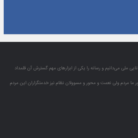
انایی ملی می‌دانیم و رسانه را یكی از ابزارهای مهم گسترش آن قلمداد
باور ما مردم ولی نعمت و محور و مسوولان نظام نیز خدمتگزاران این مردم