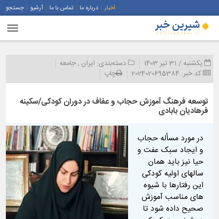
اخبار
درباره ما
تماس با ما
آرشیو
جستجو
یکشنبه / 31 تیر 1403
دسته‌بندی:
ایران
,
جامعه
کد خبر:
2024020695384
چاپ
توسعه فرهنگ آموزش حجاب و عفاف در دوران کودکی/سکینه
فرهادیان بابادی
در مورد مسأله حجاب
و ایجاد سبک عفت و
حیا نیز باید همان
سالهای اولیه کودکی
این رفتارها با شیوه
های مناسب آموزش
صحیح داده شود تا