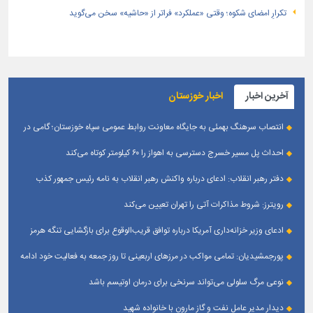
تکرارِ امضای شکوه؛ وقتی «عملکرد» فراتر از «حاشیه» سخن می‌گوید
آخرین اخبار
اخبار خوزستان
انتصاب سرهنگ بهمئی به جایگاه معاونت روابط عمومی سپاه خوزستان؛ گامی در
جهت تقویت و تعامل با رسانه‌ های استان
احداث پل مسیر خسرج دسترسی به اهواز را ۶۰ کیلومتر کوتاه می‌کند
دفتر رهبر انقلاب: ادعای درباره واکنش رهبر انقلاب به نامه رئیس جمهور کذب
است
رویترز: شروط مذاکرات آتی را تهران تعیین می‌کند
ادعای وزیر خزانه‌داری آمریکا درباره توافق قریب‌الوقوع برای بازگشایی تنگه هرمز
پورجمشیدیان: تمامی مواکب در مرزهای اربعینی تا روز جمعه به فعالیت خود ادامه
می‌دهند
نوعی مرگ سلولی می‌تواند سرنخی برای درمان اوتیسم باشد
دیدار مدیر عامل نفت و گاز مارون با خانواده شهید