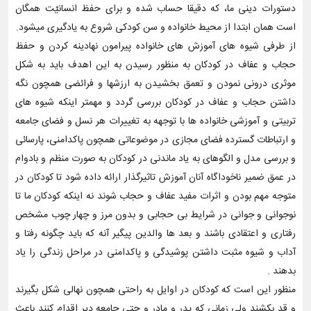
دستورات دینی ما، که دقیقا حساب شده و برای حفظ انسانیّت همگان
است همان ابتدا از محیط خانواده و سن کودکی شروع به یادگیری میشود.
از طرفی شیوه های آموزش های خانواده پیرامون نهادینه کردن و حفظ
حجاب و عفاف در کودکان به منظور رسیدن به این اهدف باید به شکل
موثری درونی نمودن و تعمق بخشیدن به ارزشها و فرائضی همچون نگه
داشتن حجاب و عفاف در کودکان بررسی گردد و مهمتر اینکه شیوه های
تربیتی و آموزشی خانواده ها با توجهه به تغییرات هر نسل و فضای جامعه
و ارتباطات گسترده فضای مجازی در موضوعاتی همچون پاکدامنی، پارسائی
و بررسی مدل و الگوهای به یاد ماندنی در کودکان به صورت منظم و بادوام
در عمق ضمیر ناخوداگاه آنان آموزش تاثیرگذار ارائه داده شود تا کودکان در
متوجه مهم بودن و اثرات مفید عفاف و حجاب شوند نه اینکه کودکان ما تا
نوجوانی و جوانی در شرایط بی حجابی و بدون مرز و چهار چوب مشخص
رفتاری و اعتقادی باشند و بعد ها والدین پیگیر آنه که باید چگونه رفتا و
آداب و شیوه مثبت داشتن پوشیدگی و پاکدامنی در مراحل زندگی را یاد
بدهند .
منظور این است که کودکان در اوایل به راحتی همچون نهالی شکل بگیرند
و قد بکشند ولی زمانی که پدر و مادر و حتی جامعه دیر اقدام کنند باعث