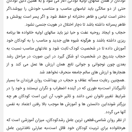
کودکان از همان سالهای اولیه کودکی آغاز می شود و به همین دلیل کودکان
حتی از دو سالگی باید لباسهای مناسب و متناسب خودش را بپوشد،اگر
دختر است لباس و ظاهر دخترانه او حفظ شود و اگر پسر است پوشش و
ظاهر پسرانه داشته باشد تا دچار اختلال در هویت جنسی نشود.
حجاب و ایجاد روحیه عفت و حیا نیز باید سالهای اولیه خانواده ها برنامه
ریزی داشته باشند و هرگونه شیوه های جدید و مناسب را به کودکان خود
آموزش داده تا در شخصیت کودک ثابت شود و عادتهای مناسب نسبت به
حجاب بتدریج در شخصیت او شکل گیرد در این صورت در مراحل رشد
بعدی چون نوجوانی و جوانی تابع همان ارزش ها عمل می کند و از
هنجارها و ارزش های سالم جامعه منحرف نخواهد شد
.همچنین رعایت مسأله عفاف و حجاب در بهداشت روان فرزندان ما بسیار
تأثیرگذار است،به طوری که در آینده اضطراب و نگران نیستند و خود را در
شرایط تغییر ناتوان نمی دانند و تاثیر خوب آن این است کودکان هر چه
بزرگتر شونداین دانستن ها و آموزش ها موجب بالا رفتن اعتماد به نفس
آنها می گردد.
از نظر روان شناسی،قطعی ترین عامل رشدکودکان، میزان آموزشی است که
هرخانواده برای تربیت کودکان خود قائل است،به عبارتی نافذترین عامل