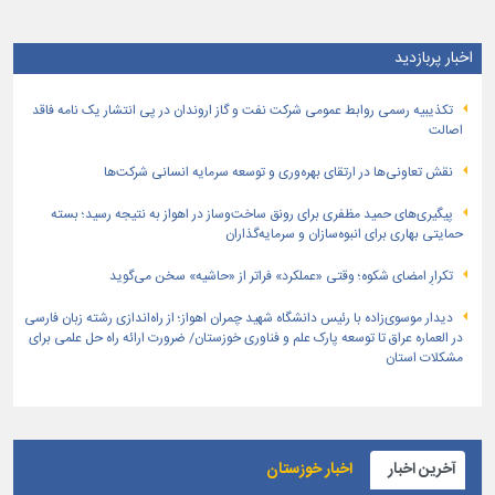
اخبار پربازدید
تكذیبیه رسمی روابط عمومی شركت نفت و گاز اروندان در پی انتشار یک نامه فاقد
اصالت
نقش تعاونی‌ها در ارتقای بهره‌وری و توسعه سرمایه انسانی شرکت‌ها
پیگیری‌های حمید مظفری برای رونق ساخت‌وساز در اهواز به نتیجه رسید؛ بسته
حمایتی بهاری برای انبوه‌سازان و سرمایه‌گذاران
تکرارِ امضای شکوه؛ وقتی «عملکرد» فراتر از «حاشیه» سخن می‌گوید
دیدار موسوی‌زاده با رئیس دانشگاه شهید چمران اهواز؛ از راه‌اندازی رشته زبان فارسی
در العماره عراق تا توسعه پارک علم و فناوری خوزستان/ ضرورت ارائه راه حل علمی برای
مشکلات استان
آخرین اخبار
اخبار خوزستان