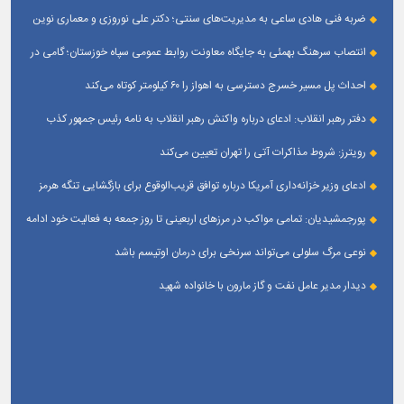
ضربه فنی هادی ساعی به مدیریت‌های سنتی؛ دکتر علی نوروزی و معماری نوین
قله‌های تکواندو
انتصاب سرهنگ بهمئی به جایگاه معاونت روابط عمومی سپاه خوزستان؛ گامی در
جهت تقویت و تعامل با رسانه‌ های استان
احداث پل مسیر خسرج دسترسی به اهواز را ۶۰ کیلومتر کوتاه می‌کند
دفتر رهبر انقلاب: ادعای درباره واکنش رهبر انقلاب به نامه رئیس جمهور کذب
است
رویترز: شروط مذاکرات آتی را تهران تعیین می‌کند
ادعای وزیر خزانه‌داری آمریکا درباره توافق قریب‌الوقوع برای بازگشایی تنگه هرمز
پورجمشیدیان: تمامی مواکب در مرزهای اربعینی تا روز جمعه به فعالیت خود ادامه
می‌دهند
نوعی مرگ سلولی می‌تواند سرنخی برای درمان اوتیسم باشد
دیدار مدیر عامل نفت و گاز مارون با خانواده شهید