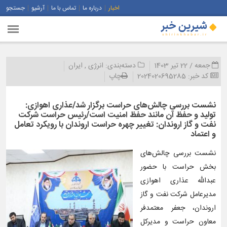
اخبار
درباره ما
تماس با ما
آرشیو
جستجو
جمعه / 22 تیر 1403
دسته‌بندی:
انرژی
,
ایران
کد خبر:
2024020695285
چاپ
نشست بررسی چالش‌های حراست برگزار شد/عذاری اهوازی:
تولید و حفظ آن مانند حفظ امنیت است/رئیس حراست شركت
نفت و گاز اروندان: تغییر چهره حراست اروندان با رویكرد تعامل
و اعتماد
نشست بررسی چالش‌های
بخش حراست با حضور
عبدالله‌ عذاری اهوازی
مدیرعامل شرکت نفت و گاز
اروندان، جعفر معتمدفر
معاون حراست و مدیرکل