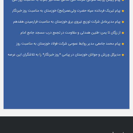
خبرنگار
پیام تبریک فرمانده سپاه حضرت ولی‌عصر(عج) خوزستان به مناسبت روز خبرنگار
پیام مدیرعامل شرکت توزیع نیروی برق خوزستان به مناسبت فرارسیدن هفدهم
مرداد ؛ روز خبرنگار
از زرگان تا یمن؛ طنین همدلی و مقاومت در تجمع درب مسجد جامع امام
حسین(ع) زرگان _ اهواز
پیام محمد جامعی مدیر روابط عمومی شرکت فولاد خوزستان به مناسبت روز
خبرنگار
مدیرکل ورزش و جوانان خوزستان در پیامی *روز خبرنگار* را به تلاشگران این عرصه
و اصحاب رسانه حوزه ورزش و جوانان تبریک گفت