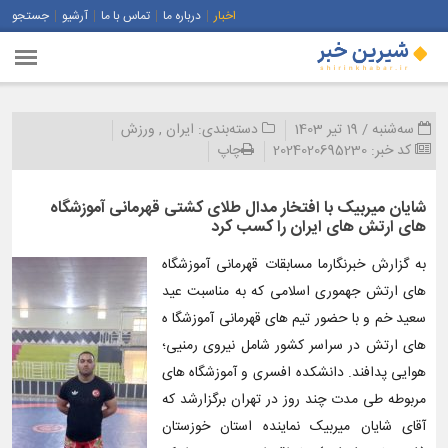
اخبار
درباره ما
تماس با ما
آرشیو
جستجو
سه‌شنبه / 19 تیر 1403
دسته‌بندی:
ایران
,
ورزش
کد خبر:
2024020695230
چاپ
شایان میربیک با افتخار مدال طلای کشتی قهرمانی آموزشگاه
های ارتش های ایران را کسب کرد
به گزارش خبرنگارما مسابقات قهرمانی آموزشگاه
های ارتش جهموری اسلامی که به مناسبت عید
سعید خم و با حضور تیم های قهرمانی آموزشگا ه
های ارتش در سراسر کشور شامل نیروی رمنیی؛
هوایی پدافند. دانشکده افسری و آموزشگاه های
مربوطه طی مدت چند روز در تهران برگزارشد که
آقای شایان میربیک نماینده استان خوزستان