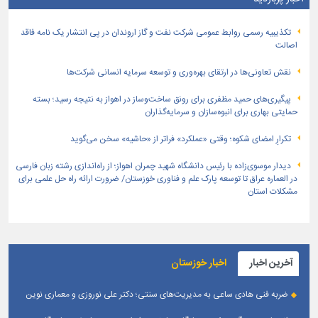
تكذیبیه رسمی روابط عمومی شركت نفت و گاز اروندان در پی انتشار یک نامه فاقد
اصالت
نقش تعاونی‌ها در ارتقای بهره‌وری و توسعه سرمایه انسانی شرکت‌ها
پیگیری‌های حمید مظفری برای رونق ساخت‌وساز در اهواز به نتیجه رسید؛ بسته
حمایتی بهاری برای انبوه‌سازان و سرمایه‌گذاران
تکرارِ امضای شکوه؛ وقتی «عملکرد» فراتر از «حاشیه» سخن می‌گوید
دیدار موسوی‌زاده با رئیس دانشگاه شهید چمران اهواز؛ از راه‌اندازی رشته زبان فارسی
در العماره عراق تا توسعه پارک علم و فناوری خوزستان/ ضرورت ارائه راه حل علمی برای
مشکلات استان
آخرین اخبار
اخبار خوزستان
ضربه فنی هادی ساعی به مدیریت‌های سنتی؛ دکتر علی نوروزی و معماری نوین
قله‌های تکواندو