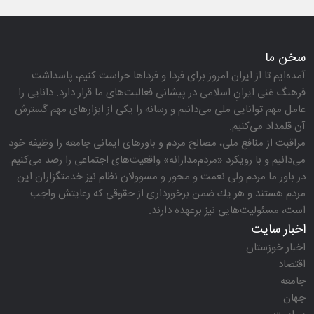
سخن ما
آمده‌ایم تا از ایران امروز برای فردا و فرداها حراست كنیم، پاسداشت
فرهنگ غنی ایرانِ اسلامی در پیشانی فعالیت‌های ما قرار دارد. دانایی را
عامل مهم توانایی ملی می‌دانیم و رسانه را یكی از ابزارهای مهم گسترش
آن قلمداد می‌كنیم.
مراقبت از منافع ملی، مصالح مردم و باورهای ایمانی جامعه را وظیفه خود
می‌دانیم و با رویكرد «مردم‌مدارانه‌» واقعیت‌های اجتماعی را رصد می‌كنیم.
در باور ما مردم ولی نعمت و محور و مسوولان نظام نیز خدمتگزاران این
مردم هستند و هر یك ضمن برخورداری از حقوقی كه رعایتش واجب
است، مسئولیت‌هایی نیز برعهده دارند.
اخبار سایت
اخبار خوزستان
اقتصاد
جامعه
جهان