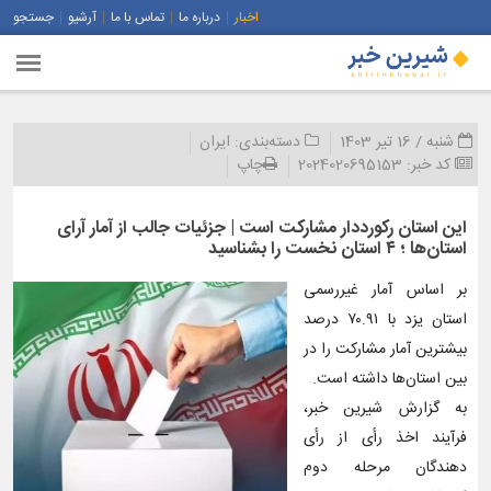
اخبار
درباره ما
تماس با ما
آرشیو
جستجو
شنبه / 16 تیر 1403
دسته‌بندی:
ایران
کد خبر:
2024020695153
چاپ
این استان رکورددار مشارکت است | جزئیات جالب از آمار آرای
استان‌ها ؛ ۴ استان نخست را بشناسید
بر اساس آمار غیررسمی
استان یزد با ٧٠.٩١ درصد
بیشترین آمار مشارکت را در
بین استان‌ها داشته است.
به گزارش شیرین خبر،
فرآیند اخذ رأی از رأی
دهندگان مرحله دوم