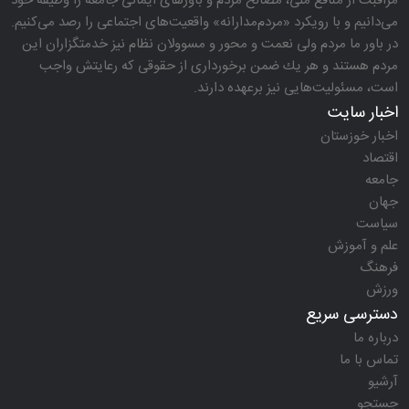
مراقبت از منافع ملی، مصالح مردم و باورهای ایمانی جامعه را وظیفه خود
می‌دانیم و با رویكرد «مردم‌مدارانه‌» واقعیت‌های اجتماعی را رصد می‌كنیم.
در باور ما مردم ولی نعمت و محور و مسوولان نظام نیز خدمتگزاران این
مردم هستند و هر یك ضمن برخورداری از حقوقی كه رعایتش واجب
است، مسئولیت‌هایی نیز برعهده دارند.
اخبار سایت
اخبار خوزستان
اقتصاد
جامعه
جهان
سیاست
علم و آموزش
فرهنگ
ورزش
دسترسی سریع
درباره ما
تماس با ما
آرشیو
جستجو