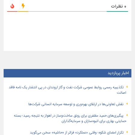
0
نظرات
اخبار پربازدید
تكذیبیه رسمی روابط عمومی شركت نفت و گاز اروندان در پی انتشار یک نامه فاقد
اصالت
نقش تعاونی‌ها در ارتقای بهره‌وری و توسعه سرمایه انسانی شرکت‌ها
پیگیری‌های حمید مظفری برای رونق ساخت‌وساز در اهواز به نتیجه رسید؛ بسته
حمایتی بهاری برای انبوه‌سازان و سرمایه‌گذاران
تکرارِ امضای شکوه؛ وقتی «عملکرد» فراتر از «حاشیه» سخن می‌گوید