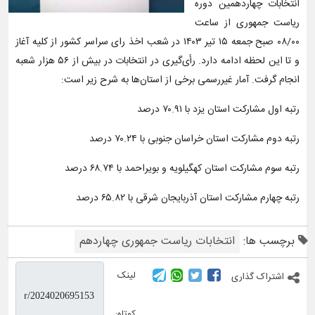
انتخابات چهاردهمین دوره
ریاست جمهوری از ساعت
۰۸/۰۰ صبح جمعه ۱۵ تیر ۱۴۰۳ در شعب اخذ رای سراسر کشور از کلیه آغاز
و تا این لحظه ادامه دارد. رأی‌گیری در انتخابات در بیش از ۵۶ هزار شعبه
انجام گرفت. آمار غیررسمی برخی از استان‌ها به شرح زیر است:
رتبه اول مشارکت استان یزد با ٧٠.٩١ درصد
رتبه دوم مشارکت استان خراسان جنوبی با ٧٠.٢۴ درصد
رتبه سوم مشارکت استان کهگیلویه و بویراحمد با ۶٨.٧۴ درصد
رتبه چهارم مشارکت استان آذربایجان شرقی با ۶۵.٨٢ درصد
برچسب ها:
انتخابات ریاست جمهوری چهاردهم
لینک
اشتراک گذاری
کوتاه: