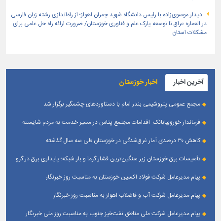
دیدار موسوی‌زاده با رئیس دانشگاه شهید چمران اهواز؛ از راه‌اندازی رشته زبان فارسی
در العماره عراق تا توسعه پارک علم و فناوری خوزستان/ ضرورت ارائه راه حل علمی برای
مشکلات استان
آخرین اخبار
اخبار خوزستان
مجمع عمومی پتروشیمی بندر امام با دستاوردهای چشمگیر برگزار شد
فرماندار خوروبیابانک: اقدامات مجتمع پتاس در مسیر خدمت به مردم شایسته
تقدیر است|مدیریت بومی این مجتمع زمینه‌ساز تعامل بیشتر با شهرستان شده است
کاهش ۳۰ درصدی آمار غرق‌شدگی در خوزستان طی سه سال گذشته
تأسیسات برق خوزستان زیر سنگین‌ترین فشار گرما و بار شبکه؛ پایداری برق در گرو
همراهی مردم
پیام مدیرعامل شرکت فولاد اکسین خوزستان به مناسبت روز خبرنگار
پیام مدیرعامل شرکت آب و فاضلاب اهواز به مناسبت روز خبرنگار
پیام مدیرعامل شركت ملی مناطق نفت‌خیز جنوب به مناسبت روز ملی خبرنگار