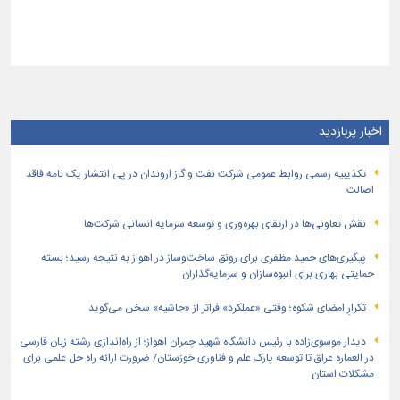
اخبار پربازدید
تكذیبیه رسمی روابط عمومی شركت نفت و گاز اروندان در پی انتشار یک نامه فاقد
اصالت
نقش تعاونی‌ها در ارتقای بهره‌وری و توسعه سرمایه انسانی شرکت‌ها
پیگیری‌های حمید مظفری برای رونق ساخت‌وساز در اهواز به نتیجه رسید؛ بسته
حمایتی بهاری برای انبوه‌سازان و سرمایه‌گذاران
تکرارِ امضای شکوه؛ وقتی «عملکرد» فراتر از «حاشیه» سخن می‌گوید
دیدار موسوی‌زاده با رئیس دانشگاه شهید چمران اهواز؛ از راه‌اندازی رشته زبان فارسی
در العماره عراق تا توسعه پارک علم و فناوری خوزستان/ ضرورت ارائه راه حل علمی برای
مشکلات استان