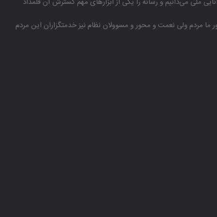
انایی ملی می‌دانیم و رسانه را یكی از ابزارهای مهم گسترش آن قلمداد
باور ما مردم ولی نعمت و محور و مسوولان نظام نیز خدمتگزاران این مردم