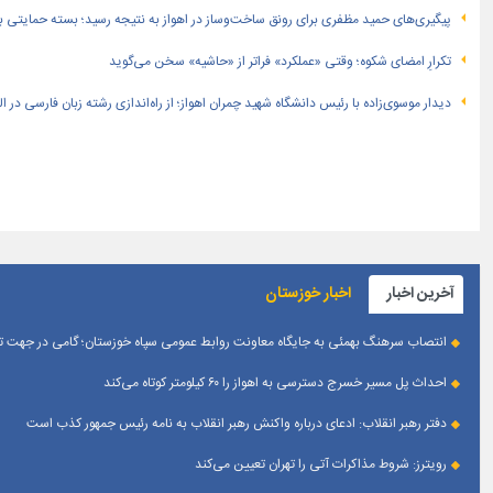
پیگیری‌های حمید مظفری برای رونق ساخت‌وساز در اهواز به نتیجه رسید؛ بسته حمایتی بهار
تکرارِ امضای شکوه؛ وقتی «عملکرد» فراتر از «حاشیه» سخن می‌گوید
دیدار موسوی‌زاده با رئیس دانشگاه شهید چمران اهواز؛ از راه‌اندازی رشته زبان فارسی در 
آخرین اخبار
اخبار خوزستان
انتصاب سرهنگ بهمئی به جایگاه معاونت روابط عمومی سپاه خوزستان؛ گامی در جهت تقو
احداث پل مسیر خسرج دسترسی به اهواز را ۶۰ کیلومتر کوتاه می‌کند
دفتر رهبر انقلاب: ادعای درباره واکنش رهبر انقلاب به نامه رئیس جمهور کذب است
رویترز: شروط مذاکرات آتی را تهران تعیین می‌کند