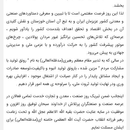
بخشد.
لذا این روز فرصت مغتنمی است تا با تبیین و معرفی دستاوردهای صنعتی
و معدنی کشور عزیزمان ایران و به تبع آن استان خوزستان و نقش کلیدی
آن در بخش اقتصاد و تحقق اهداف بلندمدت کشور را یادآور شویم ،
عرصه‌ای که تلاش‌های تحسین برانگیز غیور مردان پولادین ، چرخ‌های
موتور پیشرفت کشور را به حرکت درآورده و با عزمی ملی و مدیریتی
جهادی به پیش می‌رود.
در سالی که به تدبیر مقام معظم رهبری(مدظله‌العالی) به نام ” رونق تولید با
مشارکت مردم ” مزین شده ، بارونق تولید انبوه و باکیفیت،توسعه صادرات
و ایجاد مشاغل پایدار را در کنار صیانت از اشتغال موجود ، افزایش بهره
وری ودر نهایت تولید ثروت ملی، را سرلوحه ی همه امور قرار دهیم .
اینجانب ضمن تبریک روز صنعت ، معدن و تجارت خدمت تمامی فعالان در
عرصه صنعت و صنعتگران پرتلاش از خداوند سبحان توفیق روز افزون و
موفقیت در سایه عنایت حضرت بقیه الله الاعظم عجل الله و تحت زعامت
رهبر فرزانه انقلاب حضرت آیت الله العظمی خامنه ای(مدظله‌العالی) برای
ایشان مسئلت نمایم.