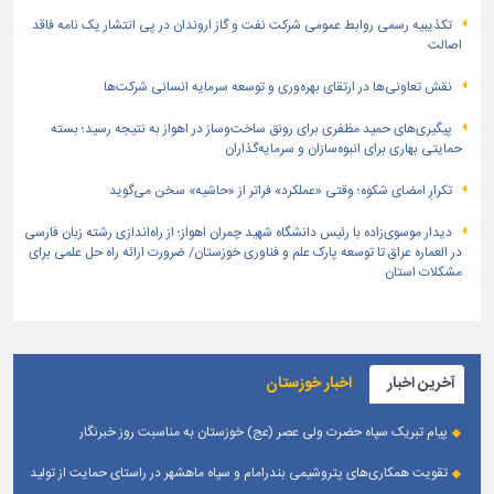
تكذیبیه رسمی روابط عمومی شركت نفت و گاز اروندان در پی انتشار یک نامه فاقد
اصالت
نقش تعاونی‌ها در ارتقای بهره‌وری و توسعه سرمایه انسانی شرکت‌ها
پیگیری‌های حمید مظفری برای رونق ساخت‌وساز در اهواز به نتیجه رسید؛ بسته
حمایتی بهاری برای انبوه‌سازان و سرمایه‌گذاران
تکرارِ امضای شکوه؛ وقتی «عملکرد» فراتر از «حاشیه» سخن می‌گوید
دیدار موسوی‌زاده با رئیس دانشگاه شهید چمران اهواز؛ از راه‌اندازی رشته زبان فارسی
در العماره عراق تا توسعه پارک علم و فناوری خوزستان/ ضرورت ارائه راه حل علمی برای
مشکلات استان
آخرین اخبار
اخبار خوزستان
پیام تبریک سپاه حضرت ولی عصر (عج) خوزستان به مناسبت روز خبرنگار
تقویت همکاری‌های پتروشیمی بندرامام و سپاه ماهشهر در راستای حمایت از تولید