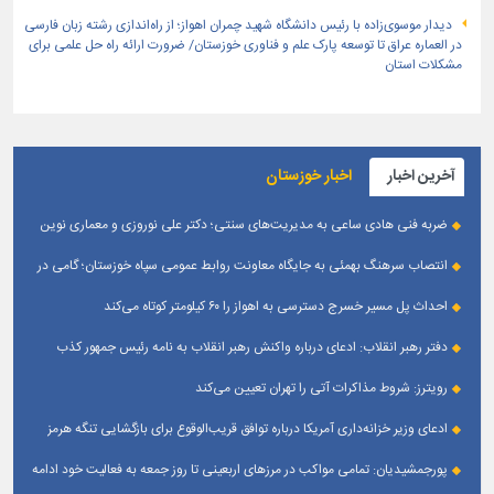
دیدار موسوی‌زاده با رئیس دانشگاه شهید چمران اهواز؛ از راه‌اندازی رشته زبان فارسی
در العماره عراق تا توسعه پارک علم و فناوری خوزستان/ ضرورت ارائه راه حل علمی برای
مشکلات استان
آخرین اخبار
اخبار خوزستان
ضربه فنی هادی ساعی به مدیریت‌های سنتی؛ دکتر علی نوروزی و معماری نوین
قله‌های تکواندو
انتصاب سرهنگ بهمئی به جایگاه معاونت روابط عمومی سپاه خوزستان؛ گامی در
جهت تقویت و تعامل با رسانه‌ های استان
احداث پل مسیر خسرج دسترسی به اهواز را ۶۰ کیلومتر کوتاه می‌کند
دفتر رهبر انقلاب: ادعای درباره واکنش رهبر انقلاب به نامه رئیس جمهور کذب
است
رویترز: شروط مذاکرات آتی را تهران تعیین می‌کند
ادعای وزیر خزانه‌داری آمریکا درباره توافق قریب‌الوقوع برای بازگشایی تنگه هرمز
پورجمشیدیان: تمامی مواکب در مرزهای اربعینی تا روز جمعه به فعالیت خود ادامه