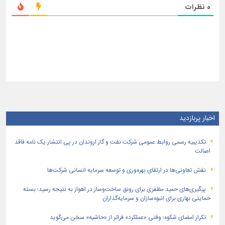
0
نظرات
اخبار پربازدید
تكذیبیه رسمی روابط عمومی شركت نفت و گاز اروندان در پی انتشار یک نامه فاقد
اصالت
نقش تعاونی‌ها در ارتقای بهره‌وری و توسعه سرمایه انسانی شرکت‌ها
پیگیری‌های حمید مظفری برای رونق ساخت‌وساز در اهواز به نتیجه رسید؛ بسته
حمایتی بهاری برای انبوه‌سازان و سرمایه‌گذاران
تکرارِ امضای شکوه؛ وقتی «عملکرد» فراتر از «حاشیه» سخن می‌گوید