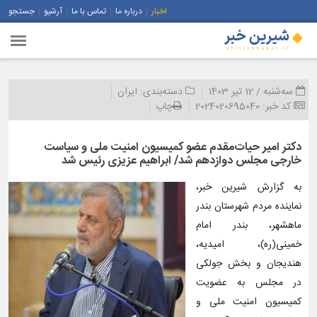
اخبار
درباره ما
تماس با ما
آرشیو
جستجو
سه‌شنبه / 12 تیر 1403
دسته‌بندی:
ایران
کد خبر:
2024020695040
چاپ
دکتر امیر حیات‌مقدم عضو کمیسیون امنیت ملی و سیاست
خارجی مجلس دوازدهم شد/ ابراهیم عزیزی رئیس شد
به گزارش شیرین خبر،
نماینده مردم شهرستان بندر
ماهشهر، بندر امام
خمینی(ره)، امیدیه،
هندیجان و بخش جولکی
در مجلس به عضویت
کمیسیون امنیت ملی و