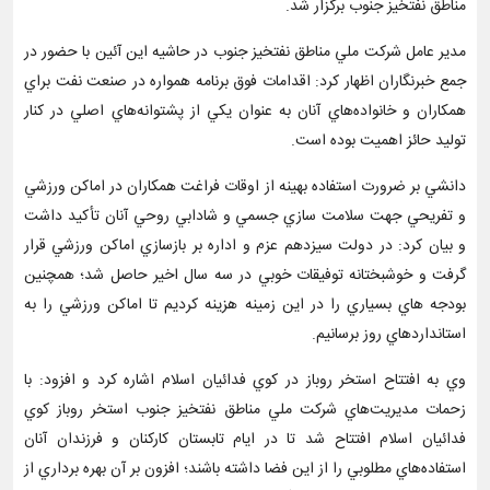
مناطق نفتخيز جنوب برگزار شد.
مدير عامل شركت ملي مناطق نفتخيز جنوب در حاشيه اين آئين با حضور در
جمع خبرنگاران اظهار كرد: اقدامات فوق برنامه همواره در صنعت نفت براي
همكاران و خانواده‌هاي آنان به عنوان يكي از پشتوانه‌هاي اصلي در كنار
توليد حائز اهميت بوده است.
دانشي بر ضرورت استفاده بهينه از اوقات فراغت همكاران در اماكن ورزشي
و تفريحي جهت سلامت سازي جسمي و شادابي روحي آنان تأكيد داشت
و بيان كرد: در دولت سيزدهم عزم و اداره بر بازسازي اماكن ورزشي قرار
گرفت و خوشبختانه توفيقات خوبي در سه سال اخير حاصل شد؛‌ همچنين
بودجه هاي بسياري را در اين زمينه هزينه كرديم تا اماكن ورزشي را به
استانداردهاي روز برسانيم.
وي به افتتاح استخر روباز در كوي فدائيان اسلام اشاره كرد و افزود: با
زحمات مديريت‌هاي شركت ملي مناطق نفتخيز جنوب استخر روباز كوي
فدائيان اسلام افتتاح شد تا در ايام تابستان كاركنان و فرزندان آنان
استفاده‌هاي مطلوبي را از اين فضا داشته باشند؛ افزون بر آن بهره برداري از