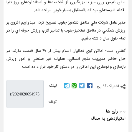
سالن تنيس روي ميز با بهره‌گيري از شاخصه‌ها و استانداردهاي روز دنيا
اقدام شايسته‌اي بود كه بااستقبال بسيار خوبي مواجه شد.
مدير عامل شركت ملي مناطق نفتخيز جنوب تصريح كرد: اميدواريم افزون بر
ورزش همگاني در مناطق نفتخيز جنوب با تدابير لازم، ورزش حرفه اي را در
تمام طول سال داشته باشيم.
گفتني است؛‌ اماكن كوي فدائيان اسلام بيش از 40 سال قدمت دارند؛ در
حال حاضر مديريت منابع انساني، عمليات غير صنعتي و امور ورزش
بازسازي و نوسازي اين اماكن را در دستور كار خود قرار داده است.
لینک
اشتراک گذاری
کوتاه:
0
0
رای ها
امتیازدهی به مقاله