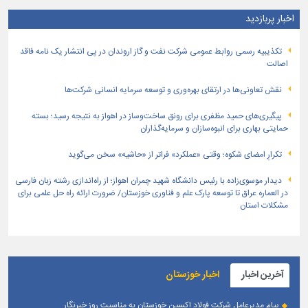
اخبار پربازدید
تكذیبیه رسمی روابط عمومی شركت نفت و گاز اروندان در پی انتشار یک نامه فاقد
اصالت
نقش تعاونی‌ها در ارتقای بهره‌وری و توسعه سرمایه انسانی شرکت‌ها
پیگیری‌های حمید مظفری برای رونق ساخت‌وساز در اهواز به نتیجه رسید؛ بسته
حمایتی بهاری برای انبوه‌سازان و سرمایه‌گذاران
تکرارِ امضای شکوه؛ وقتی «عملکرد» فراتر از «حاشیه» سخن می‌گوید
دیدار موسوی‌زاده با رئیس دانشگاه شهید چمران اهواز؛ از راه‌اندازی رشته زبان فارسی
در العماره عراق تا توسعه پارک علم و فناوری خوزستان/ ضرورت ارائه راه حل علمی برای
مشکلات استان
آخرین اخبار
اخبار خوزستان
پیام مدیرعامل شرکت فولاد اکسین خوزستان به مناسبت روز خبرنگار