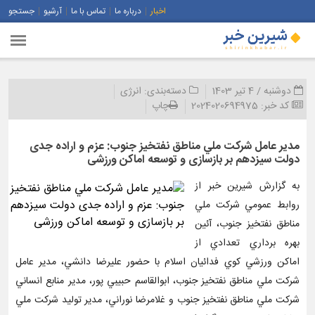
اخبار
درباره ما
تماس با ما
آرشیو
جستجو
دوشنبه / 4 تیر 1403
دسته‌بندی:
انرژی
کد خبر:
2024020694975
چاپ
مدير عامل شركت ملي مناطق نفتخيز جنوب: عزم و اراده جدی
دولت سیزدهم بر بازسازی و توسعه اماكن ورزشی
به گزارش شیرین خبر از
روابط عمومي شركت ملي
مناطق نفتخيز جنوب، آئين
بهره برداري تعدادي از
اماكن ورزشي كوي فدائيان اسلام با حضور عليرضا دانشي، مدير عامل
شركت ملي مناطق نفتخيز جنوب، ابوالقاسم حبيبي پور، مدير منابع انساني
شركت ملي مناطق نفتخيز جنوب و غلامرضا نوراني، مدير توليد شركت ملي