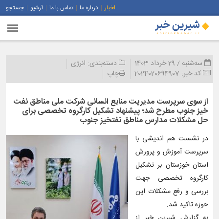
اخبار
درباره ما
تماس با ما
آرشیو
جستجو
سه‌شنبه / 29 خرداد 1403
دسته‌بندی:
انرژی
کد خبر:
2024020694907
چاپ
از سوی سرپرست مدیریت منابع انسانی شرکت ملی مناطق نفت
خیز جنوب مطرح شد؛ پیشنهاد تشكیل كارگروه تخصصی برای
حل مشكلات مدارس مناطق نفتخیز جنوب
در نشست هم اندیشی با
سرپرست آموزش و پرورش
استان خوزستان بر تشکیل
کارگروه تخصصی جهت
بررسی و رفع مشکلات این
حوزه تاکید شد.
به گزارش شیرین خبر از