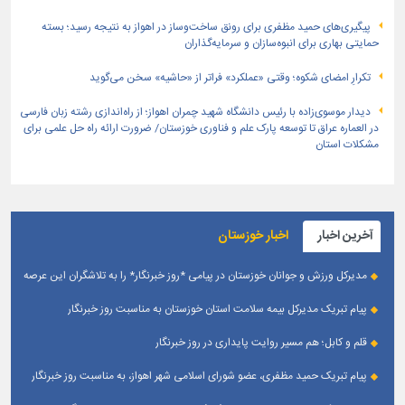
پیگیری‌های حمید مظفری برای رونق ساخت‌وساز در اهواز به نتیجه رسید؛ بسته
حمایتی بهاری برای انبوه‌سازان و سرمایه‌گذاران
تکرارِ امضای شکوه؛ وقتی «عملکرد» فراتر از «حاشیه» سخن می‌گوید
دیدار موسوی‌زاده با رئیس دانشگاه شهید چمران اهواز؛ از راه‌اندازی رشته زبان فارسی
در العماره عراق تا توسعه پارک علم و فناوری خوزستان/ ضرورت ارائه راه حل علمی برای
مشکلات استان
آخرین اخبار
اخبار خوزستان
مدیرکل ورزش و جوانان خوزستان در پیامی *روز خبرنگار* را به تلاشگران این عرصه
و اصحاب رسانه حوزه ورزش و جوانان تبریک گفت
پیام تبریک مدیرکل بیمه سلامت استان خوزستان به مناسبت روز خبرنگار
قلم و کابل؛ هم مسیر روایت پایداری در روز خبرنگار
پیام تبریک حمید مظفری، عضو شورای اسلامی شهر اهواز، به مناسبت روز خبرنگار